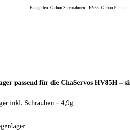
HV85
Kategorien:
Carbon Servorahmen - HV85
,
Carbon Rahmen 
-
single
arm
Menge
ger passend für die ChaServos HV85H – si
er inkl. Schrauben – 4,9g
genlager