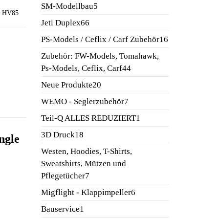
Produkte
5
SM-Modellbau
5
- HV85
Produkte
66
Jeti Duplex
66
Produkte
16
PS-Models / Ceflix / Carf Zubehör
16
Produkte
Zubehör: FW-Models, Tomahawk,
44
Ps-Models, Ceflix, Carf
44
Produkte
20
Neue Produkte
20
Produkte
7
WEMO - Seglerzubehör
7
Produkte
1
Teil-Q ALLES REDUZIERT
1
Produkt
18
3D Druck
18
ngle
Produkte
Westen, Hoodies, T-Shirts,
Sweatshirts, Mützen und
7
Pflegetücher
7
Produkte
6
Migflight - Klappimpeller
6
Produkte
1
Bauservice
1