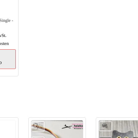
Single -
wSt.
osten
b