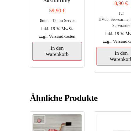
Ausführung
8,90
€
59,90
€
für
,
,
HV85
Servoarme
8mm - 12mm Servos
Servoarme
inkl. 19 % MwSt.
inkl. 19 % M
zzgl.
Versandkosten
zzgl.
Versandk
In den
In den
Warenkorb
Warenkor
Ähnliche Produkte