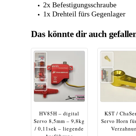
2x Befestigungsschraube
1x Drehteil fürs Gegenlager
Das könnte dir auch gefall
HV85H – digital
KST / ChaSe
Servo 8,5mm – 9,8kg
Servo Horn f
/ 0,11sek – liegende
Verzahnu