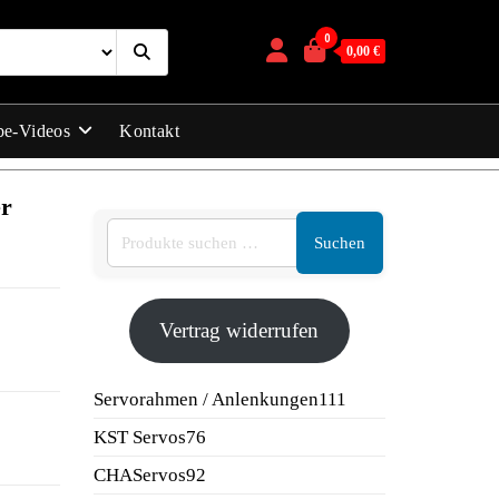
0
0,00 €
be-Videos
Kontakt
er
Suchen
Vertrag widerrufen
111
Servorahmen / Anlenkungen
111
Produkte
76
KST Servos
76
Produkte
92
CHAServos
92