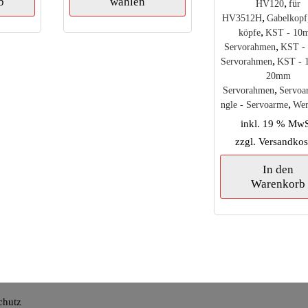
b
wählen
,
weist
HV120
für
,
mehrere
HV3512H
Gabelkopf
,
Varianten
köpfe
KST - 10
,
auf.
Servorahmen
KST -
,
Die
Servorahmen
KST - 
Optionen
20mm
,
können
Servorahmen
Servoa
,
auf
ngle - Servoarme
Wer
der
inkl. 19 % MwS
Produktseite
zzgl.
Versandkos
gewählt
werden
In den
Warenkorb
chutz