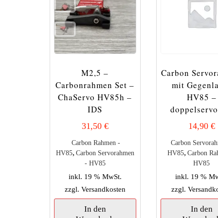
M2,5 –
Carbon Servo
Carbonrahmen Set –
mit Gegenl
ChaServo HV85h –
HV85 –
IDS
doppelserv
31,50
€
14,90
€
Carbon Rahmen -
Carbon Servora
,
,
HV85
Carbon Servorahmen
HV85
Carbon Ra
- HV85
HV85
inkl. 19 % MwSt.
inkl. 19 % M
zzgl.
Versandkosten
zzgl.
Versandk
In den
In den