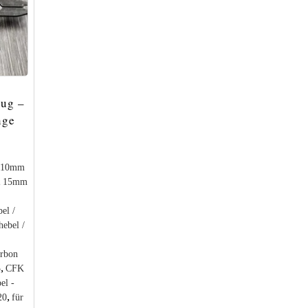
ug –
nge
10mm
,
15mm
el /
hebel /
rbon
,
5
CFK
el -
,
20
für