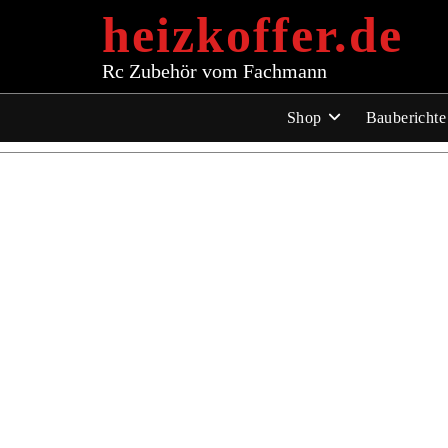
Zum
heizkoffer.de
Inhalt
springen
Rc Zubehör vom Fachmann
Shop
Bauberichte