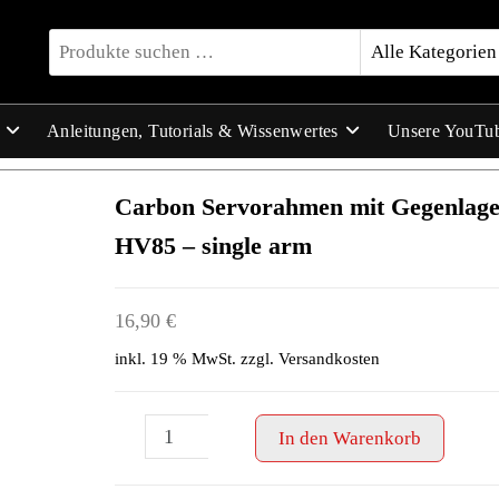
Anleitungen, Tutorials & Wissenwertes
Unsere YouTu
Carbon Servorahmen mit Gegenlag
HV85 – single arm
16,90
€
inkl. 19 % MwSt.
zzgl.
Versandkosten
Carbon
-
+
In den Warenkorb
Servorahmen
mit
Gegenlager