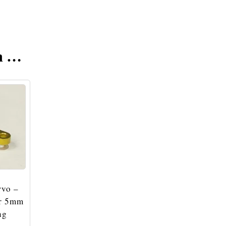
en …
rvo –
ür 5mm
ng