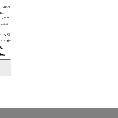
,
Gabel
mm
 12mm
15mm -
,
rme
Si
kzeuge
t.
ten