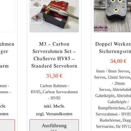
rahmen
M3 – Carbon
Doppel Werkze
ager
Servorahmen Set –
Sicherungsri
ChaServo HV85 –
34,00
€
oarm
Standard Servohorn
,
6mm / 8mm Servos
31,50
€
,
Servos
12mm Servos
/ 20mm
hmen -
Carbon Rahmen -
,
Servos
Abtriebsheb
,
hmen -
HV85
Carbon Servorahmen
,
Gabelköpfe
Abtriebs
- HV85
Gabelköpfe /
wSt.
inkl. MwSt.
,
Rumpfbrettchen
Ca
osten
zzgl.
Versandkosten
Servorahmen - HV8
,
Dieses
Ruderhörner
Dopp
Ausführung
,
Produkt
Servoarme
für HV1