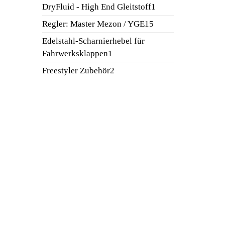
Produkt
1
DryFluid - High End Gleitstoff
1
Produkt
15
Regler: Master Mezon / YGE
15
Produkte
Edelstahl-Scharnierhebel für
1
Fahrwerksklappen
1
Produkt
2
Freestyler Zubehör
2
Produkte