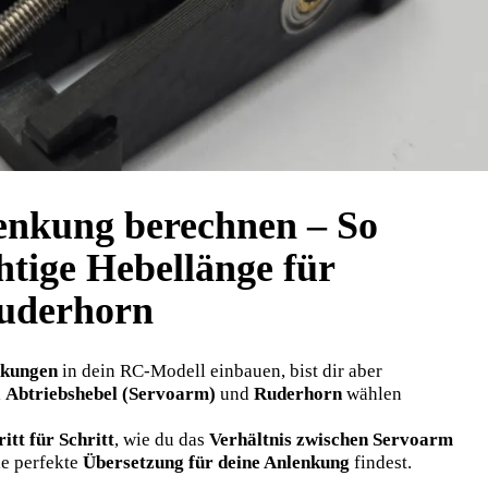
lenkung berechnen – So
htige Hebellänge für
uderhorn
nkungen
in dein RC-Modell einbauen, bist dir aber
i
Abtriebshebel (Servoarm)
und
Ruderhorn
wählen
itt für Schritt
, wie du das
Verhältnis zwischen Servoarm
ie perfekte
Übersetzung für deine Anlenkung
findest.