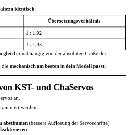
nahezu identisch
:
Übersetzungsverhältnis
1 : 1,92
1 : 1,93
n gleich
, unabhängig von der absoluten Größe der
, die
mechanisch am besten in dein Modell passt
.
von KST- und ChaServos
ervos an.
grammiert werden:
em abstimmen
(bessere Auflösung der Servoschritte)
deaktivieren