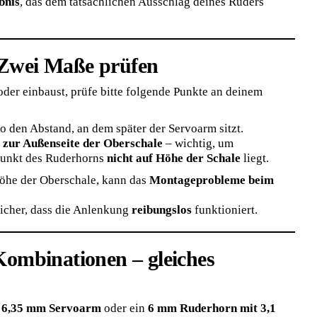
bnis
, das dem tatsächlichen Ausschlag deines Ruders
 Zwei Maße prüfen
oder einbaust, prüfe bitte folgende Punkte an deinem
o den Abstand, an dem später der Servoarm sitzt.
 zur Außenseite der Oberschale
– wichtig, um
hpunkt des Ruderhorns
nicht auf Höhe der Schale
liegt.
Höhe der Oberschale, kann das
Montageprobleme beim
 sicher, dass die Anlenkung
reibungslos
funktioniert.
Kombinationen – gleiches
 6,35 mm Servoarm
oder ein
6 mm Ruderhorn mit 3,1