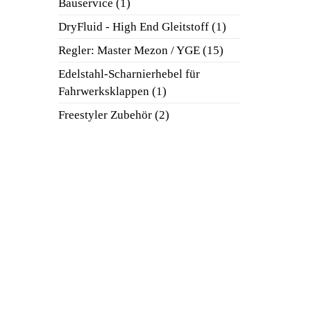
1
Bauservice
1
Produkt
1
DryFluid - High End Gleitstoff
1
Produkt
15
Regler: Master Mezon / YGE
15
Produkte
Edelstahl-Scharnierhebel für
1
Fahrwerksklappen
1
Produkt
2
Freestyler Zubehör
2
Produkte