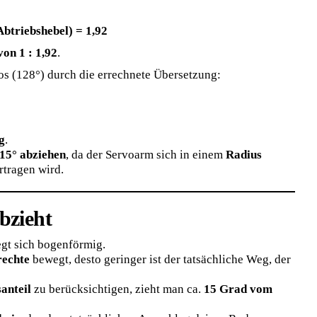
btriebshebel) = 1,92
on 1 : 1,92
.
os (128°) durch die errechnete Übersetzung:
g
.
15° abziehen
, da der Servoarm sich in einem
Radius
rtragen wird.
bzieht
t sich bogenförmig.
echte
bewegt, desto geringer ist der tatsächliche Weg, der
anteil
zu berücksichtigen, zieht man ca.
15 Grad vom