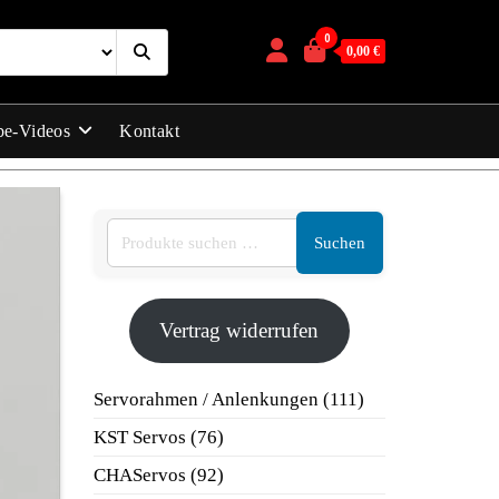
0
0,00 €
be-Videos
Kontakt
Suchen
Vertrag widerrufen
111
Servorahmen / Anlenkungen
111
Produkte
76
KST Servos
76
Produkte
92
CHAServos
92