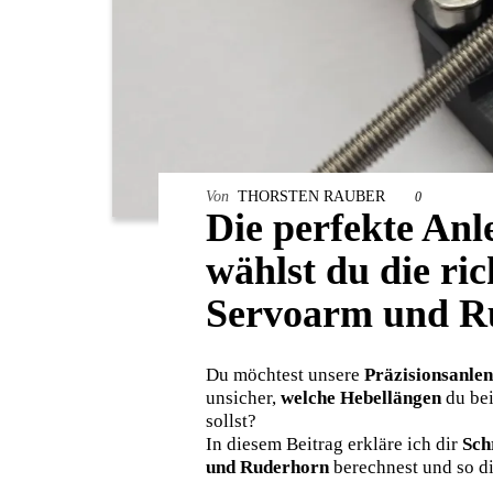
Von
THORSTEN RAUBER
0
Die perfekte An
wählst du die ric
Servoarm und R
Du möchtest unsere
Präzisionsanle
unsicher,
welche Hebellängen
du be
sollst?
In diesem Beitrag erkläre ich dir
Schr
und Ruderhorn
berechnest und so d