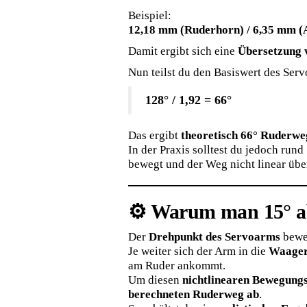
Beispiel:
12,18 mm (Ruderhorn) / 6,35 mm (A
Damit ergibt sich eine
Übersetzung v
Nun teilst du den Basiswert des Serv
128° / 1,92 = 66°
Das ergibt
theoretisch 66° Ruderwe
In der Praxis solltest du jedoch rund
bewegt und der Weg nicht linear übe
⚙️ Warum man 15° a
Der
Drehpunkt des Servoarms
beweg
Je weiter sich der Arm in die
Waager
am Ruder ankommt.
Um diesen
nichtlinearen Bewegungs
berechneten Ruderweg ab
.