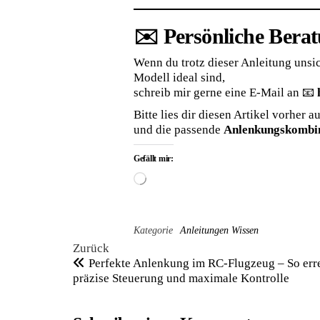
✉️ Persönliche Bera
Wenn du trotz dieser Anleitung unsic
Modell ideal sind,
schreib mir gerne eine E-Mail an 📧
Bitte lies dir diesen Artikel vorher 
und die passende
Anlenkungskombin
Gefällt mir:
Wird
geladen …
Kategorie
Anleitungen
Wissen
Beitragsnavigation
Vorheriger
Zurück
Beitrag
Perfekte Anlenkung im RC-Flugzeug – So erre
präzise Steuerung und maximale Kontrolle