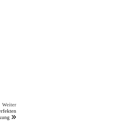
Nächster
Weiter
Beitrag
erfekten
kung