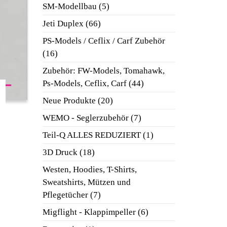
Produkte
5
SM-Modellbau
5
Produkte
66
Jeti Duplex
66
Produkte
PS-Models / Ceflix / Carf Zubehör
16
16
Produkte
Zubehör: FW-Models, Tomahawk,
44
Ps-Models, Ceflix, Carf
44
Produkte
20
Neue Produkte
20
Produkte
7
WEMO - Seglerzubehör
7
Produkte
1
Teil-Q ALLES REDUZIERT
1
Produkt
18
3D Druck
18
Produkte
Westen, Hoodies, T-Shirts,
Sweatshirts, Mützen und
7
Pflegetücher
7
Produkte
6
Migflight - Klappimpeller
6
Produkte