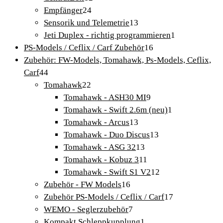
24
Produkte
Empfänger
24
Produkte
13
Sensorik und Telemetrie
13
Produkte
1
Jeti Duplex - richtig programmieren
1
16
Produkt
PS-Models / Ceflix / Carf Zubehör
16
Produkte
Zubehör: FW-Models, Tomahawk, Ps-Models, Ceflix,
44
Carf
44
Produkte
22
Tomahawk
22
Produkte
9
Tomahawk - ASH30 MI
9
Produkte
1
Tomahawk - Swift 2.6m (neu)
1
13
Produkt
Tomahawk - Arcus
13
Produkte
13
Tomahawk - Duo Discus
13
13
Produkte
Tomahawk - ASG 32
13
Produkte
11
Tomahawk - Kobuz 3
11
Produkte
12
Tomahawk - Swift S1 V2
12
16
Produkte
Zubehör - FW Models
16
Produkte
17
Zubehör PS-Models / Ceflix / Carf
17
7
Produkte
WEMO - Seglerzubehör
7
Produkte
1
Kompakt Schleppkupplung
1