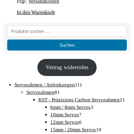
zzgl.
Versandkosten
In den Warenkorb
Suchen
Vertrag widerrufen
111
Servorahmen / Anlenkungen
111
81
Produkte
Servorahmen
81
Produkte
21
KST - Präzisions Carbon Servorahmen
21
3
Pro
6mm / 8mm Servos
3
7
Produkte
10mm Servos
7
Produkte
6
12mm Servos
6
Produkte
10
15mm / 20mm Servos
10