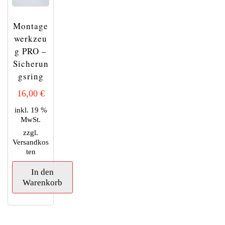
Die
können
können
Optionen
auf
auf
können
Montage
der
der
auf
werkzeu
Produktseite
Produkts
der
g PRO –
gewählt
gewählt
Produktseite
Sicherun
werden
werden
gewählt
gsring
werden
16,00
€
inkl. 19 %
MwSt.
zzgl.
Versandkos
ten
In den
Warenkorb