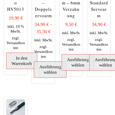
o
–
m – 6mm
Standard
HV5013
Doppels
Verzahn
Servoar
ervoarm
ung
m
19,90
€
34,90
€
–
9,50
€
34,90
€
inkl. 19 %
MwSt.
35,30
€
inkl. MwSt.
inkl. MwSt.
zzgl.
zzgl.
zzgl.
inkl. MwSt.
Versandkos
Versandkos
Versandkos
zzgl.
ten
ten
ten
Versandkos
ten
In den
Ausführung
Ausführun
Warenkorb
wählen
wählen
Ausführung
wählen
Dieses
Dieses
Produkt
Produkt
Dieses
weist
weist
Produkt
mehrere
mehrere
weist
Varianten
Variante
mehrere
auf.
auf.
Varianten
Die
Die
auf.
Optionen
Optione