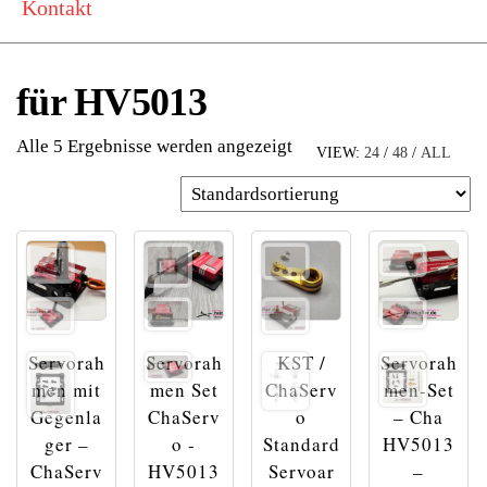
Kontakt
für HV5013
Alle 5 Ergebnisse werden angezeigt
VIEW:
24
/
48
/
ALL
Servorah
Servorah
KST /
Servorah
men mit
men Set
ChaServ
men-Set
Gegenla
ChaServ
o
– Cha
ger –
o -
Standard
HV5013
ChaServ
HV5013
Servoar
–