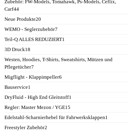
Zubehör: FW-Models, Tomahawk, Ps-Models, Ceflix,
44
Carf
44
Produkte
20
Neue Produkte
20
Produkte
7
WEMO - Seglerzubehör
7
Produkte
1
Teil-Q ALLES REDUZIERT
1
Produkt
18
3D Druck
18
Produkte
Westen, Hoodies, T-Shirts, Sweatshirts, Mützen und
7
Pflegetücher
7
Produkte
6
Migflight - Klappimpeller
6
Produkte
1
Bauservice
1
Produkt
1
DryFluid - High End Gleitstoff
1
Produkt
15
Regler: Master Mezon / YGE
15
Produkte
1
Edelstahl-Scharnierhebel für Fahrwerksklappen
1
Produkt
2
Freestyler Zubehör
2