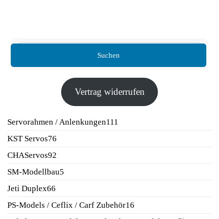
Suchen
Vertrag widerrufen
111
Servorahmen / Anlenkungen
111
Produkte
76
KST Servos
76
Produkte
92
CHAServos
92
Produkte
5
SM-Modellbau
5
Produkte
66
Jeti Duplex
66
Produkte
16
PS-Models / Ceflix / Carf Zubehör
16
Produkte