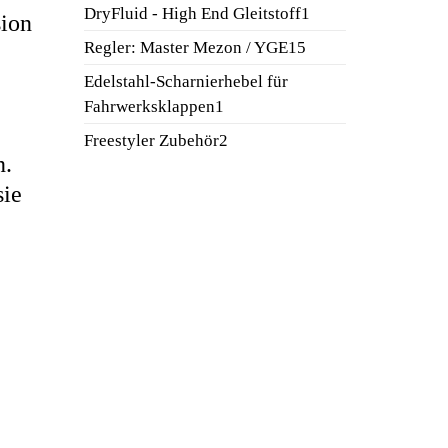
Produkt
1
DryFluid - High End Gleitstoff
1
sion
Produkt
15
Regler: Master Mezon / YGE
15
Produkte
Edelstahl-Scharnierhebel für
1
Fahrwerksklappen
1
Produkt
2
Freestyler Zubehör
2
n.
Produkte
sie