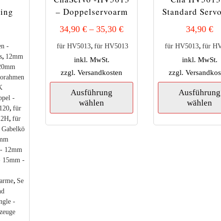
ring
– Doppelservoarm
Standard Serv
34,90
€
–
35,30
€
34,90
€
,
,
n -
für HV5013
für HV5013
für HV5013
für H
,
s
12mm
inkl. MwSt.
inkl. MwSt.
 20mm
zzgl.
Versandkosten
zzgl.
Versandkos
vorahmen
Dieses
K
Ausführung
Ausführung
Produkt
pel -
wählen
wählen
weist
,
120
für
mehrere
,
12H
für
Varianten
,
Gabelkö
auf.
0mm
Die
- 12mm
Optionen
- 15mm -
können
auf
,
oarme
Se
der
nd
Produktseite
ngle -
gewählt
zeuge
werden