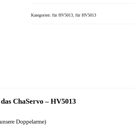
–
ChaServo
Kategorien:
für HV5013
,
für HV5013
HV5013
Menge
r das ChaServo – HV5013
r unsere Doppelarme)