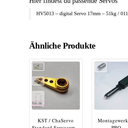
Hier findest du passende Servos
HV5013 – digital Servo 17mm – 51kg / 011
Ähnliche Produkte
KST / ChaServo
Montagewer
Standard Servoarm –
PRO –