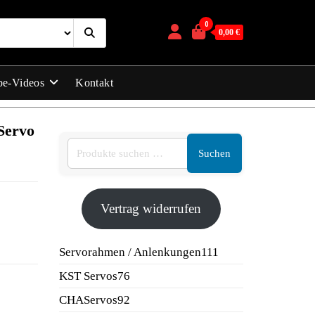
0
0,00 €
be-Videos
Kontakt
Servo
Suchen
Vertrag widerrufen
111
Servorahmen / Anlenkungen
111
Produkte
76
KST Servos
76
Produkte
92
CHAServos
92