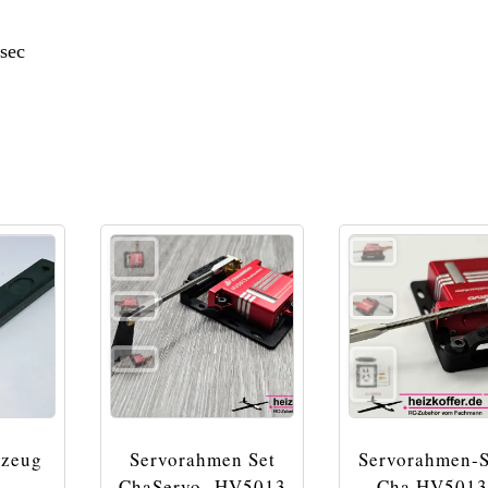
sec
kzeug
Servorahmen Set
Servorahmen-S
ChaServo -HV5013
Cha HV5013