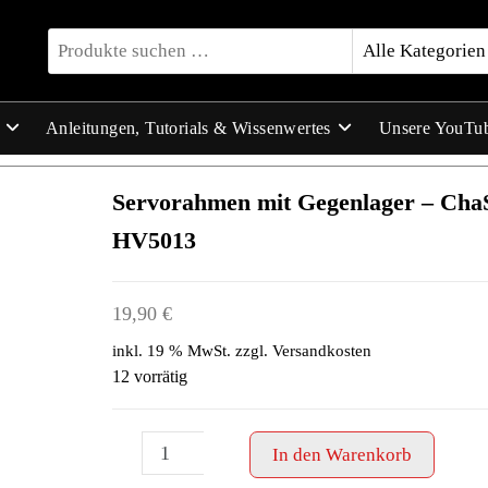
Anleitungen, Tutorials & Wissenwertes
Unsere YouTu
Servorahmen mit Gegenlager – Cha
HV5013
19,90
€
inkl. 19 % MwSt.
zzgl.
Versandkosten
12 vorrätig
Servorahmen
-
+
In den Warenkorb
mit
Gegenlager