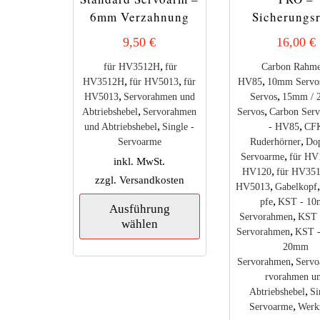
6mm Verzahnung
Sicherungs
9,50
€
16,00
€
,
für HV3512H
für
Carbon Rahme
,
,
,
HV3512H
für HV5013
für
HV85
10mm Servo
,
,
HV5013
Servorahmen und
Servos
15mm /
,
,
Abtriebshebel
Servorahmen
Servos
Carbon Ser
,
,
und Abtriebshebel
Single -
- HV85
CF
,
Servoarme
Ruderhörner
Dop
,
Servoarme
für HV
inkl. MwSt.
,
HV120
für HV35
zzgl.
Versandkosten
,
HV5013
Gabelkopf
Dieses
,
pfe
KST - 1
Ausführung
Produkt
,
Servorahmen
KST 
wählen
weist
,
Servorahmen
KST 
mehrere
20mm
Varianten
,
Servorahmen
Serv
auf.
rvorahmen u
Die
,
Abtriebshebel
Si
Optionen
,
Servoarme
Werk
können