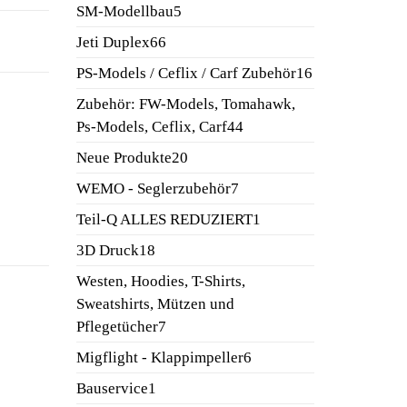
Produkte
5
SM-Modellbau
5
Produkte
66
Jeti Duplex
66
Produkte
16
PS-Models / Ceflix / Carf Zubehör
16
Produkte
Zubehör: FW-Models, Tomahawk,
44
Ps-Models, Ceflix, Carf
44
Produkte
20
Neue Produkte
20
Produkte
7
WEMO - Seglerzubehör
7
Produkte
1
Teil-Q ALLES REDUZIERT
1
Produkt
18
3D Druck
18
Produkte
Westen, Hoodies, T-Shirts,
Sweatshirts, Mützen und
7
Pflegetücher
7
Produkte
6
Migflight - Klappimpeller
6
Produkte
1
Bauservice
1