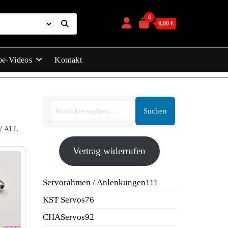
0
0,00 €
be-Videos
Kontakt
Suchen
/
ALL
Vertrag widerrufen
111
Servorahmen / Anlenkungen
111
Produkte
76
KST Servos
76
Produkte
92
CHAServos
92