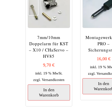
7mm/10mm
Montagewer
Doppelarm für KST
PRO –
– X10 / CHaServo –
Sicherungs
HV85
16,00
€
9,70
€
inkl. 19 % M
inkl. 19 % MwSt.
zzgl.
Versandk
zzgl.
Versandkosten
In den
Warenkor
In den
Warenkorb