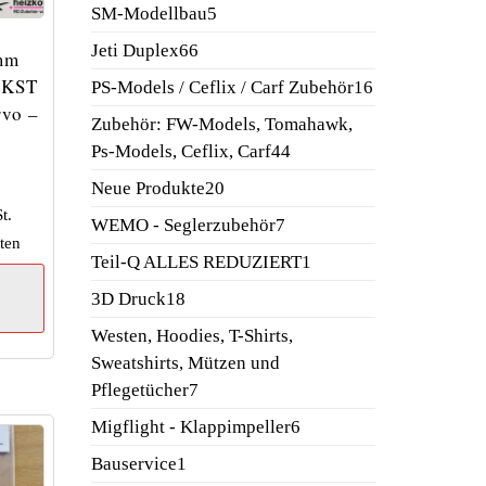
Produkte
5
SM-Modellbau
5
Produkte
66
Jeti Duplex
66
mm
Produkte
 KST
16
PS-Models / Ceflix / Carf Zubehör
16
rvo –
Produkte
Zubehör: FW-Models, Tomahawk,
44
Ps-Models, Ceflix, Carf
44
Produkte
20
Neue Produkte
20
Produkte
t.
7
WEMO - Seglerzubehör
7
ten
Produkte
1
Teil-Q ALLES REDUZIERT
1
Produkt
18
3D Druck
18
Produkte
Westen, Hoodies, T-Shirts,
Sweatshirts, Mützen und
7
Pflegetücher
7
Produkte
6
Migflight - Klappimpeller
6
Produkte
1
Bauservice
1