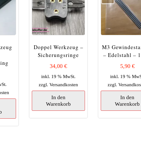
kzeug
Doppel Werkzeug –
M3 Gewindesta
Sicherungsringe
– Edelstahl – 
ring
34,00
€
5,90
€
inkl. 19 % MwSt.
inkl. 19 % MwS
wSt.
zzgl.
Versandkosten
zzgl.
Versandkos
osten
In den
In den
Warenkorb
Warenkorb
b