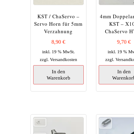
KST / ChaServo –
4mm Doppelar
Servo Horn für 5mm
KST – X10
Verzahnung
ChaServo 
8,90
€
9,70
€
inkl. 19 % MwSt.
inkl. 19 % M
zzgl.
Versandkosten
zzgl.
Versandk
In den
In den
Warenkorb
Warenkor