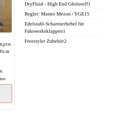
Produkt
1
DryFluid - High End Gleitstoff
1
Produkt
15
Regler: Master Mezon / YGE
15
Produkte
Edelstahl-Scharnierhebel für
1
Fahrwerksklappen
1
Produkt
2
Freestyler Zubehör
2
ngen
Produkte
10cm
t.
ten