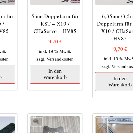
m für
5mm Doppelarm für
6,35mm/3,5
 /
KST – X10 /
Doppelarm für
HV85
CHaServo – HV85
– X10 / CHaSe
HV85
9,70
€
9,70
€
wSt.
inkl. 19 % MwSt.
inkl. 19 % MwS
osten
zzgl.
Versandkosten
zzgl.
Versandkos
In den
b
Warenkorb
In den
Warenkorb