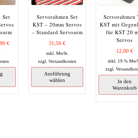
 Set
Servorahmen Set
Servorahmen 
ervos
KST – 20mm Servos
KST mit Gegen
voarm
– Standard Servoarm
für KST 20 
Servos
,90
€
31,50
€
12,00
€
.
inkl. MwSt.
inkl. 19 % MwS
osten
zzgl.
Versandkosten
Dieses
Dieses
zzgl.
Versandkos
ng
Ausführung
Produkt
Produkt
wählen
weist
weist
In den
mehrere
mehrere
Warenkorb
Varianten
Varianten
auf.
auf.
Die
Die
Optionen
Optionen
können
können
auf
auf
der
der