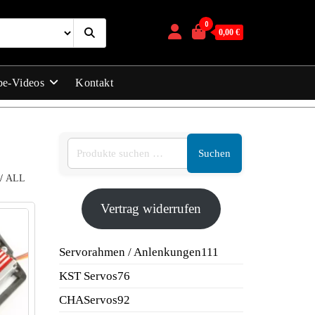
0
0,00 €
be-Videos
Kontakt
Suchen
/
ALL
Vertrag widerrufen
111
Servorahmen / Anlenkungen
111
Produkte
76
KST Servos
76
Produkte
92
CHAServos
92