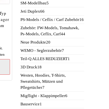
Produkte
5
SM-Modellbau
5
Produkte
66
Jeti Duplex
66
Typ
Produkte
lager
16
PS-Models / Ceflix / Carf Zubehör
16
mm
Produkte
Zubehör: FW-Models, Tomahawk,
44
Ps-Models, Ceflix, Carf
44
Produkte
20
Neue Produkte
20
Produkte
t.
7
WEMO - Seglerzubehör
7
ten
Produkte
1
Teil-Q ALLES REDUZIERT
1
Produkt
18
3D Druck
18
Produkte
Westen, Hoodies, T-Shirts,
Sweatshirts, Mützen und
7
Pflegetücher
7
Produkte
6
Migflight - Klappimpeller
6
Produkte
1
Bauservice
1