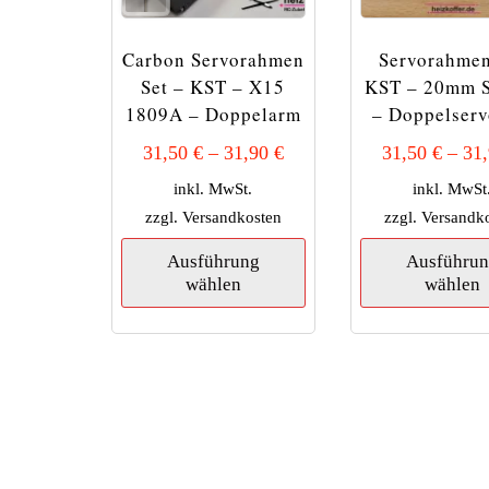
Carbon Servorahmen
Servorahmen
Set – KST – X15
KST – 20mm S
1809A – Doppelarm
– Doppelser
31,50
€
–
31,90
€
31,50
€
–
31
inkl. MwSt.
inkl. MwSt
zzgl.
Versandkosten
zzgl.
Versandk
Dieses
Ausführung
Ausführu
Produkt
wählen
wählen
weist
mehrere
Varianten
auf.
Die
Optionen
können
auf
der