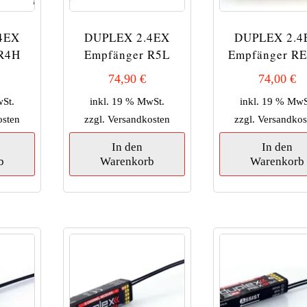
4EX
DUPLEX 2.4EX
DUPLEX 2.4
 R4H
Empfänger R5L
Empfänger RE
74,90
€
74,00
€
wSt.
inkl. 19 % MwSt.
inkl. 19 % MwS
osten
zzgl.
Versandkosten
zzgl.
Versandkos
In den
In den
b
Warenkorb
Warenkorb