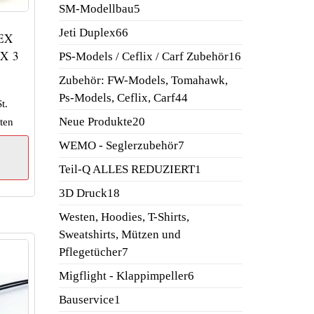
Produkte
5
SM-Modellbau
5
Produkte
66
Jeti Duplex
66
EX
Produkte
X 3
16
PS-Models / Ceflix / Carf Zubehör
16
Produkte
Zubehör: FW-Models, Tomahawk,
44
Ps-Models, Ceflix, Carf
44
t.
Produkte
20
Neue Produkte
20
ten
Produkte
7
WEMO - Seglerzubehör
7
Produkte
1
Teil-Q ALLES REDUZIERT
1
Produkt
18
3D Druck
18
Produkte
Westen, Hoodies, T-Shirts,
Sweatshirts, Mützen und
7
Pflegetücher
7
Produkte
6
Migflight - Klappimpeller
6
Produkte
1
Bauservice
1