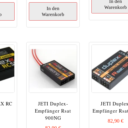
In den
Warenkorb
In den
b
Warenkorb
EX RC
JETI Duplex-
JETI Duple
Empfänger Rsat
Empfänger Rsa
900NG
82,90
€
82,90
€