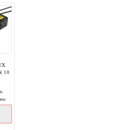
EX
X 10
t.
ten