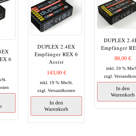
DUPLEX 2.4
DUPLEX 2.4EX
Empfänger RE
4EX
Empfänger REX 6
88,00
€
EX 6
Assist
inkl. 19 % MwS
143,00
€
zzgl.
Versandkos
wSt.
inkl. 19 % MwSt.
osten
In den
zzgl.
Versandkosten
Warenkorb
In den
b
Warenkorb