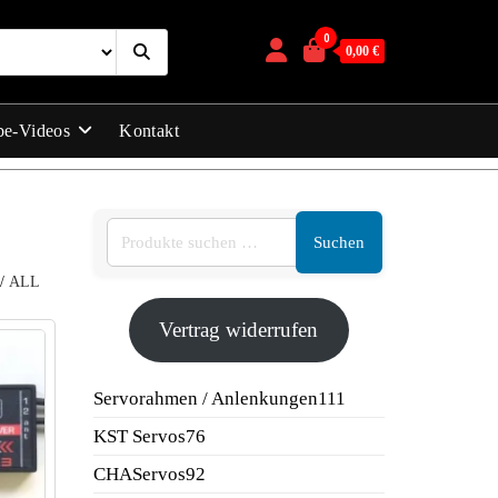
0
0,00 €
be-Videos
Kontakt
Suchen
/
ALL
Vertrag widerrufen
111
Servorahmen / Anlenkungen
111
Produkte
76
KST Servos
76
Produkte
92
CHAServos
92