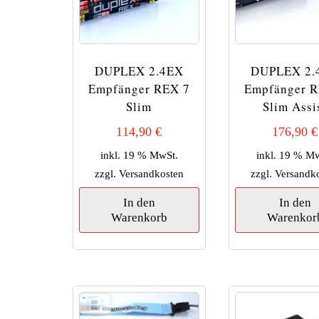
gewählt
werden
DUPLEX 2.4EX
DUPLEX 2.
Empfänger REX 7
Empfänger R
Slim
Slim Assi
114,90
€
176,90
€
inkl. 19 % MwSt.
inkl. 19 % M
zzgl.
Versandkosten
zzgl.
Versandk
In den
In den
Warenkorb
Warenkor