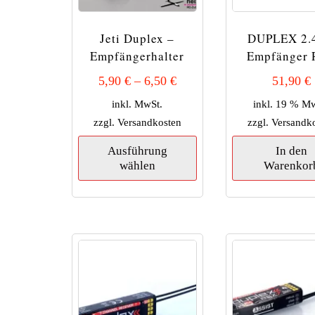
Jeti Duplex –
DUPLEX 2.
Empfängerhalter
Empfänger
5,90
€
–
6,50
€
51,90
€
inkl. MwSt.
inkl. 19 % M
zzgl.
Versandkosten
zzgl.
Versandk
Dieses
Ausführung
In den
Produkt
wählen
Warenkor
weist
mehrere
Varianten
auf.
Die
Optionen
können
auf
der
Produktseite