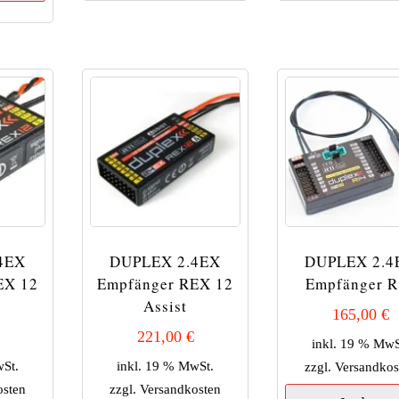
4EX
DUPLEX 2.4EX
DUPLEX 2.4
EX 12
Empfänger REX 12
Empfänger R
Assist
165,00
€
221,00
€
inkl. 19 % MwS
wSt.
inkl. 19 % MwSt.
zzgl.
Versandkos
osten
zzgl.
Versandkosten