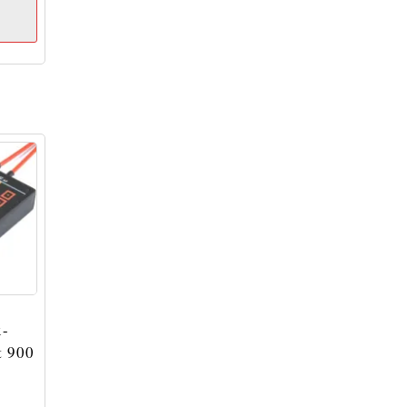
x-
t 900