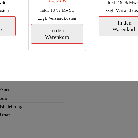
wSt.
inkl. 19 % MwS
inkl. 19 % MwSt.
osten
zzgl.
Versandkos
zzgl.
Versandkosten
In den
b
Warenkorb
In den
Warenkorb
chutz
sum
fsbelehrung
darten