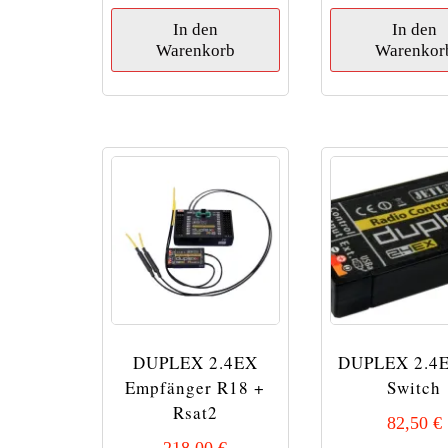
In den
In den
Warenkorb
Warenkor
DUPLEX 2.4EX
DUPLEX 2.4
Empfänger R18 +
Switch
Rsat2
82,50
€
218,00
€