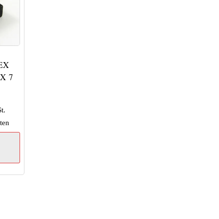
EX
X 7
t.
ten