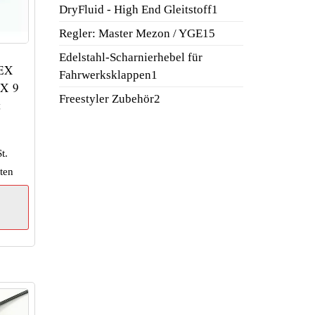
Produkt
1
DryFluid - High End Gleitstoff
1
Produkt
15
Regler: Master Mezon / YGE
15
Produkte
Edelstahl-Scharnierhebel für
EX
1
Fahrwerksklappen
1
X 9
Produkt
2
Freestyler Zubehör
2
t
Produkte
t.
ten