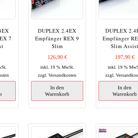
4EX
DUPLEX 2.4EX
DUPLEX 2.4
EX 7
Empfänger REX 9
Empfänger RE
st
Slim
Slim Assis
126,90
€
197,90
€
wSt.
inkl. 19 % MwSt.
inkl. 19 % MwS
osten
zzgl.
Versandkosten
zzgl.
Versandkos
In den
In den
b
Warenkorb
Warenkorb