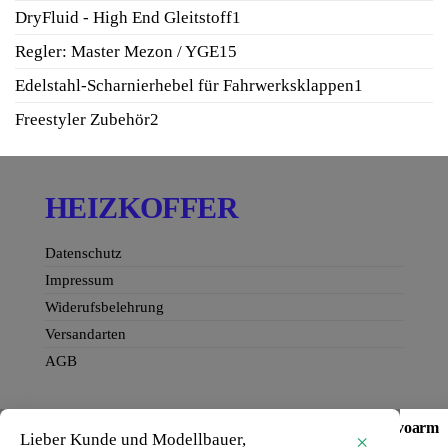
Produkt
1
DryFluid - High End Gleitstoff
1
Produkt
15
Regler: Master Mezon / YGE
15
Produkte
1
Edelstahl-Scharnierhebel für Fahrwerksklappen
1
Produkt
2
Freestyler Zubehör
2
Produkte
HEIZKOFFER
Datenschutz
Impressum
Widerufsbelehrung
Versandarten
AGB
Carbon Servorahmen mit Gegenlager HV85 – doppelservoarm
Lieber Kunde und Modellbauer,
×