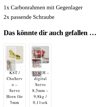
1x Carbonrahmen mit Gegenlager
2x passende Schraube
Das könnte dir auch gefallen …
KST /
HV85H –
ChaServ
digital
o –
Servo
Servo
8,5mm –
Horn für
9,8kg /
5mm
0,11sek