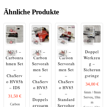
Ähnliche Produkte
M2,5 –
M3 –
M3 –
Doppel
Carbonra
Carbon
Carbon
Werkzeu
hmen Set
Servorah
Servorah
g –
–
men Set
men Set
Sicherun
ChaServ
–
–
gsringe
o HV85h
ChaServ
ChaServ
34,00
€
– IDS
o HV85
o HV85
6mm / 8mm
–
–
31,50
€
,
Servos
10m
Doppels
Standard
m
Carbon
ervoarm
Servohor