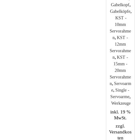
Varianten
mehrere
,
Gabelkopf
auf.
Varianten
,
Gabelköpfe
Die
auf.
KST -
Optionen
Die
10mm
können
Optionen
Servorahme
auf
können
,
n
KST -
der
auf
12mm
Produktseite
der
Servorahme
gewählt
Produktseite
,
n
KST -
werden
gewählt
15mm -
werden
20mm
Servorahme
,
n
Servoarm
,
e
Single -
,
Servoarme
Werkzeuge
inkl. 19 %
MwSt.
zzgl.
Versandkos
ten