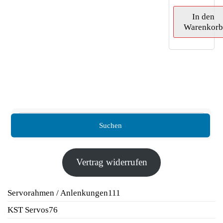
In den
Warenkor
Suchen
Vertrag widerrufen
111
Servorahmen / Anlenkungen
111
Produkte
76
KST Servos
76
Produkte