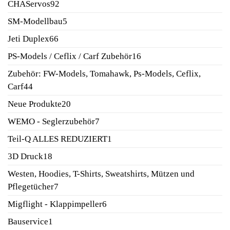
92
CHAServos
92
Produkte
5
SM-Modellbau
5
Produkte
66
Jeti Duplex
66
Produkte
16
PS-Models / Ceflix / Carf Zubehör
16
Produkte
Zubehör: FW-Models, Tomahawk, Ps-Models, Ceflix,
44
Carf
44
Produkte
20
Neue Produkte
20
Produkte
7
WEMO - Seglerzubehör
7
Produkte
1
Teil-Q ALLES REDUZIERT
1
Produkt
18
3D Druck
18
Produkte
Westen, Hoodies, T-Shirts, Sweatshirts, Mützen und
7
Pflegetücher
7
Produkte
6
Migflight - Klappimpeller
6
Produkte
1
Bauservice
1