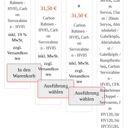
,
Servos
12m
Rahmen -
n
m
31,50
€
,
HV85
Carb
,
Servos
15m
on
31,50
€
Carbon
m / 20mm
Servorahme
,
Rahmen -
Servos
Abtr
Carbon
n - HV85
,
HV85
Carb
iebshebel /
Rahmen -
inkl. 19 %
,
on
,
Gabelköpfe
HV85
Carb
MwSt.
Servorahme
Abtriebsheb
on
zzgl.
n - HV85
el /
Servorahme
Versandkos
Gabelköpfe /
n - HV85
inkl. MwSt.
ten
Rumpfbrettc
inkl. MwSt.
zzgl.
,
hen
Carbon
Versandkos
In den
zzgl.
Servorahme
ten
Warenkorb
Versandkos
n -
ten
,
HV85
CFK
Ausführung
Ruderhörner
wählen
Ausführung
,
Doppel -
wählen
,
Servoarme
f
Dieses
ür
Produkt
Dieses
,
HV120
für
weist
Produkt
,
HV120
für
mehrere
weist
,
HV3512H