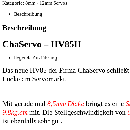
Servo
Kategorie:
8mm - 12mm Servos
8,5mm
Beschreibung
-
9,8kg
Beschreibung
/
0,11sek
-
ChaServo – HV85H
liegende
Ausführung
Menge
liegende Ausführung
Das neue HV85 der Firma ChaServo schließt 
Lücke am Servomarkt.
Mit gerade mal
8,5mm Dicke
bringt es eine
S
9,8kg.cm
mit. Die Stellgeschwindigkeit von
ist ebenfalls sehr gut.