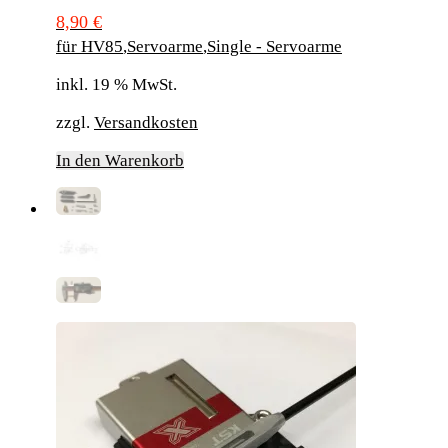
8,90
€
für HV85
,
Servoarme
,
Single - Servoarme
inkl. 19 % MwSt.
zzgl.
Versandkosten
In den Warenkorb