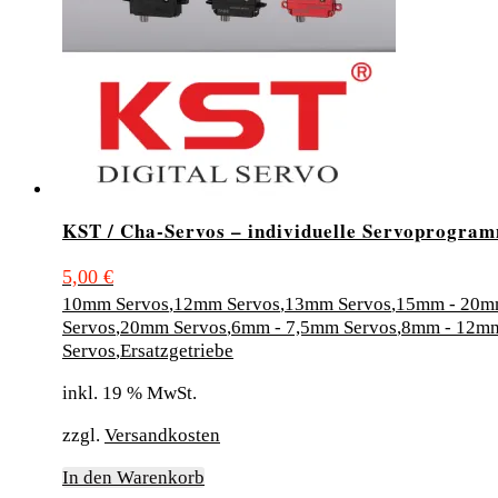
können
auf
der
Produktseite
gewählt
werden
KST / Cha-Servos – individuelle Servoprogra
5,00
€
10mm Servos
,
12mm Servos
,
13mm Servos
,
15mm - 20m
Servos
,
20mm Servos
,
6mm - 7,5mm Servos
,
8mm - 12m
Servos
,
Ersatzgetriebe
inkl. 19 % MwSt.
zzgl.
Versandkosten
In den Warenkorb