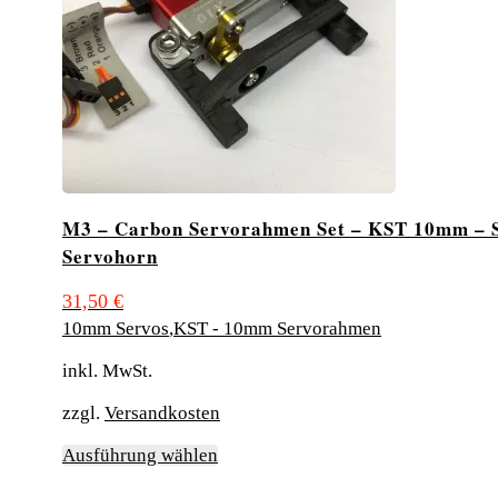
M3 – Carbon Servorahmen Set – KST 10mm – 
Servohorn
31,50
€
10mm Servos
,
KST - 10mm Servorahmen
inkl. MwSt.
zzgl.
Versandkosten
Dieses
Ausführung wählen
Produkt