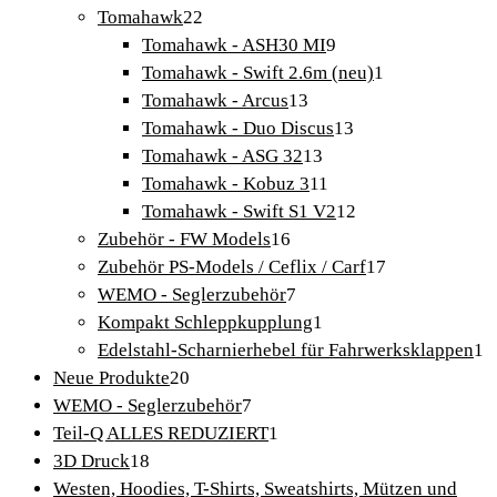
Produkte
22
Tomahawk
22
Produkte
9
Tomahawk - ASH30 MI
9
Produkte
1
Tomahawk - Swift 2.6m (neu)
1
13
Produkt
Tomahawk - Arcus
13
Produkte
13
Tomahawk - Duo Discus
13
13
Produkte
Tomahawk - ASG 32
13
Produkte
11
Tomahawk - Kobuz 3
11
Produkte
12
Tomahawk - Swift S1 V2
12
16
Produkte
Zubehör - FW Models
16
Produkte
17
Zubehör PS-Models / Ceflix / Carf
17
7
Produkte
WEMO - Seglerzubehör
7
Produkte
1
Kompakt Schleppkupplung
1
Produkt
1
Edelstahl-Scharnierhebel für Fahrwerksklappen
1
20
P
Neue Produkte
20
Produkte
7
WEMO - Seglerzubehör
7
Produkte
1
Teil-Q ALLES REDUZIERT
1
18
Produkt
3D Druck
18
Produkte
Westen, Hoodies, T-Shirts, Sweatshirts, Mützen und