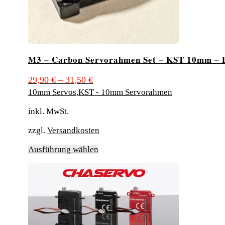
M3 – Carbon Servorahmen Set – KST 10mm – 
29,90
€
–
31,50
€
10mm Servos
,
KST - 10mm Servorahmen
inkl. MwSt.
zzgl.
Versandkosten
Dieses
Ausführung wählen
Produkt
weist
mehrere
Varianten
auf.
Die
Optionen