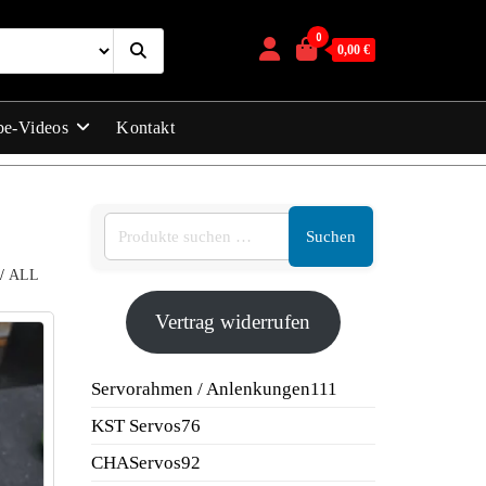
0
0,00 €
be-Videos
Kontakt
Suchen
/
ALL
Vertrag widerrufen
111
Servorahmen / Anlenkungen
111
Produkte
76
KST Servos
76
Produkte
92
CHAServos
92