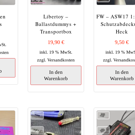
en
Libertoy –
FW – ASW17 1:
s
Ballastdummys +
Schutzabdeck
Transportbox
Heck
19,90
€
9,50
€
wSt.
inkl. 19 % MwSt.
inkl. 19 % MwS
osten
zzgl.
Versandkosten
zzgl.
Versandkos
b
In den
In den
Warenkorb
Warenkorb