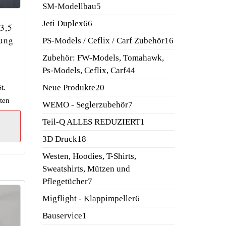
Produkte
5
SM-Modellbau
5
Produkte
66
Jeti Duplex
66
3,5 –
Produkte
ung
16
PS-Models / Ceflix / Carf Zubehör
16
Produkte
Zubehör: FW-Models, Tomahawk,
44
Ps-Models, Ceflix, Carf
44
Produkte
20
Neue Produkte
20
t.
Produkte
ten
7
WEMO - Seglerzubehör
7
Produkte
1
Teil-Q ALLES REDUZIERT
1
Produkt
18
3D Druck
18
Produkte
Westen, Hoodies, T-Shirts,
Sweatshirts, Mützen und
7
Pflegetücher
7
Produkte
6
Migflight - Klappimpeller
6
Produkte
1
Bauservice
1