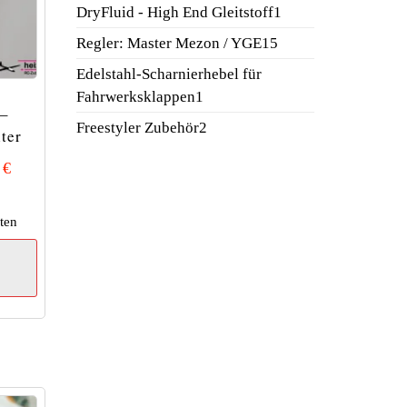
Produkt
1
DryFluid - High End Gleitstoff
1
Produkt
15
Regler: Master Mezon / YGE
15
Produkte
Edelstahl-Scharnierhebel für
1
Fahrwerksklappen
1
 –
Produkt
2
Freestyler Zubehör
2
ter
Produkte
0
€
ten
Dieses
Produkt
weist
mehrere
Varianten
auf.
Die
Optionen
können