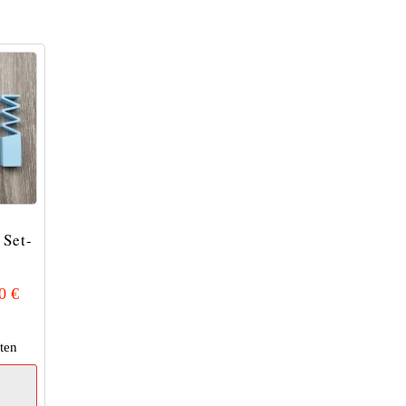
 Set-
90
€
ten
Dieses
Produkt