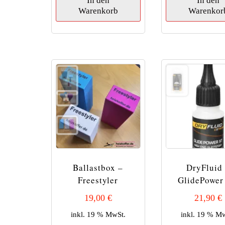
In den
In den
Warenkorb
Warenkor
Ballastbox –
DryFluid
Freestyler
GlidePower
19,00
€
21,90
€
inkl. 19 % MwSt.
inkl. 19 % M