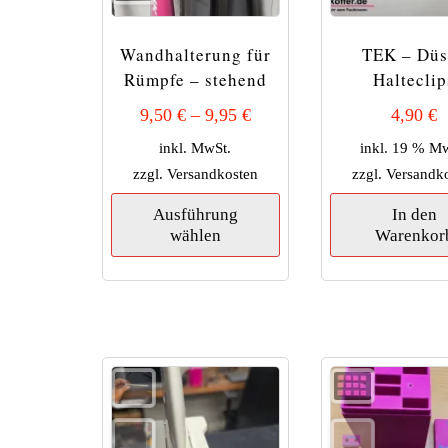
Wandhalterung für
TEK – Düs
Rümpfe – stehend
Halteclip
9,50
€
–
9,95
€
4,90
€
inkl. MwSt.
inkl. 19 % M
zzgl.
Versandkosten
zzgl.
Versandk
Dieses
Ausführung
In den
Produkt
wählen
Warenkor
weist
mehrere
Varianten
auf.
Die
Optionen
können
auf
der
Produktseite