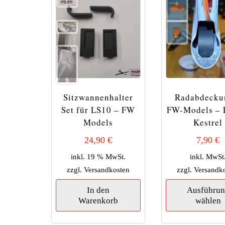
Sitzwannenhalter
Radabdecku
Set für LS10 – FW
FW-Models – 
Models
Kestrel
24,90
€
7,90
€
inkl. 19 % MwSt.
inkl. MwSt
zzgl.
Versandkosten
zzgl.
Versandk
In den
Ausführu
Warenkorb
wählen