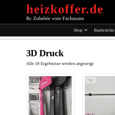
Zum
heizkoffer.de
Inhalt
springen
Rc Zubehör vom Fachmann
Shop
Bauberichte
3D Druck
Alle 18 Ergebnisse werden angezeigt