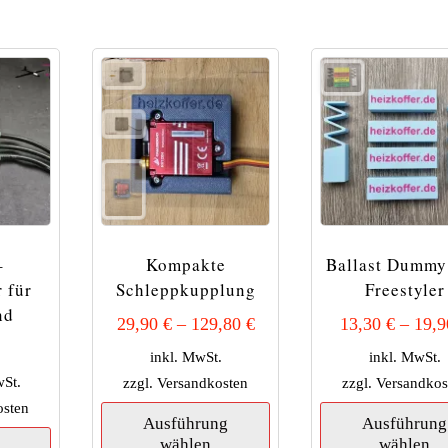
auf.
auf.
Die
Die
Optionen
Optionen
können
können
auf
auf
der
der
Produktseite
Produktseite
gewählt
gewählt
werden
werden
–
Kompakte
Ballast Dummy
 für
Schleppkupplung
Freestyler
nd
29,90
€
–
129,80
€
13,30
€
–
19,
inkl. MwSt.
inkl. MwSt.
wSt.
zzgl.
Versandkosten
zzgl.
Versandkos
Dieses
osten
Ausführung
Ausführung
Produkt
wählen
wählen