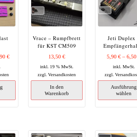
last
Vrace – Rumpfbrett
Jeti Duplex
s
für KST CM509
Empfängerhal
,90
€
13,50
€
5,90
€
–
6,5
.
inkl. 19 % MwSt.
inkl. MwSt.
osten
zzgl.
Versandkosten
zzgl.
Versandkos
Dieses
ng
In den
Ausführung
Produkt
Warenkorb
wählen
weist
mehrere
Varianten
auf.
Die
Optionen
können