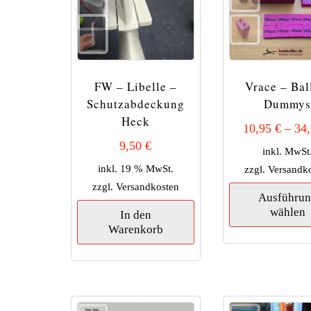
gewählt
werden
FW – Libelle –
Vrace – Bal
Schutzabdeckung
Dummy
Heck
10,95
€
–
34
9,50
€
inkl. MwSt
inkl. 19 % MwSt.
zzgl.
Versandk
zzgl.
Versandkosten
Ausführu
wählen
In den
Warenkorb