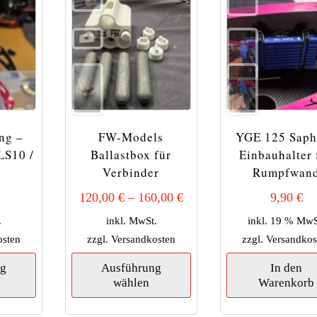
auf
der
Produktseite
gewählt
werden
ng –
FW-Models
YGE 125 Saph
LS10 /
Ballastbox für
Einbauhalter 
Verbinder
Rumpfwan
120,00
€
–
160,00
€
9,90
€
.
inkl. MwSt.
inkl. 19 % MwS
osten
zzgl.
Versandkosten
zzgl.
Versandkos
Dieses
Dieses
ng
Ausführung
In den
Produkt
Produkt
wählen
Warenkorb
weist
weist
mehrere
mehrere
Varianten
Varianten