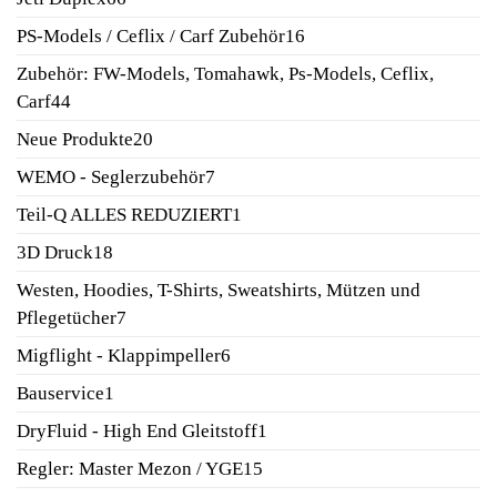
Produkte
16
PS-Models / Ceflix / Carf Zubehör
16
Produkte
Zubehör: FW-Models, Tomahawk, Ps-Models, Ceflix,
44
Carf
44
Produkte
20
Neue Produkte
20
Produkte
7
WEMO - Seglerzubehör
7
Produkte
1
Teil-Q ALLES REDUZIERT
1
Produkt
18
3D Druck
18
Produkte
Westen, Hoodies, T-Shirts, Sweatshirts, Mützen und
7
Pflegetücher
7
Produkte
6
Migflight - Klappimpeller
6
Produkte
1
Bauservice
1
Produkt
1
DryFluid - High End Gleitstoff
1
Produkt
15
Regler: Master Mezon / YGE
15
Produkte