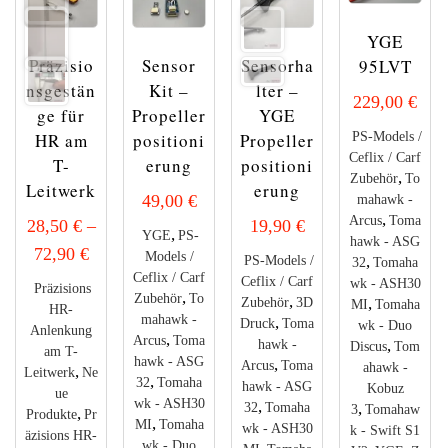
YGE
Präzisio
Sensor
Sensorha
95LVT
nsgestän
Kit –
lter –
229,00
€
ge für
Propeller
YGE
PS-Models /
HR am
positioni
Propeller
Ceflix / Carf
T-
erung
positioni
,
Zubehör
To
Leitwerk
erung
49,00
€
mahawk -
,
Arcus
Toma
28,50
€
–
19,90
€
,
YGE
PS-
hawk - ASG
72,90
€
Models /
,
PS-Models /
32
Tomaha
Ceflix / Carf
Ceflix / Carf
wk - ASH30
Präzisions
,
Zubehör
To
,
,
Zubehör
3D
MI
Tomaha
HR-
mahawk -
,
Druck
Toma
wk - Duo
Anlenkung
,
Arcus
Toma
,
hawk -
Discus
Tom
am T-
hawk - ASG
,
Arcus
Toma
ahawk -
,
Leitwerk
Ne
,
32
Tomaha
hawk - ASG
Kobuz
ue
wk - ASH30
,
,
32
Tomaha
3
Tomahaw
,
Produkte
Pr
,
MI
Tomaha
wk - ASH30
k - Swift S1
äzisions HR-
wk - Duo