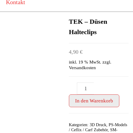
Kontakt
TEK – Düsen
Halteclips
4,90
€
inkl. 19 % MwSt.
zzgl.
Versandkosten
TEK
-
+
-
Düsen
In den Warenkorb
Halteclips
Menge
Kategorien:
3D Druck
,
PS-Models
/ Ceflix / Carf Zubehör
,
SM-