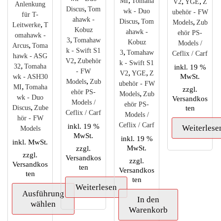
,
,
,
MI
Tomaha
V2
YGE
Z
Anlenkung
,
Discus
Tom
wk - Duo
ubehör - FW
für T-
ahawk -
,
,
Discus
Tom
Models
Zub
,
Leitwerke
T
Kobuz
ahawk -
ehör PS-
omahawk -
,
3
Tomahaw
Kobuz
Models /
,
Arcus
Toma
k - Swift S1
,
3
Tomahaw
Ceflix / Carf
hawk - ASG
,
V2
Zubehör
k - Swift S1
,
inkl. 19 %
32
Tomaha
- FW
,
,
V2
YGE
Z
MwSt.
wk - ASH30
,
Models
Zub
ubehör - FW
,
MI
Tomaha
zzgl.
ehör PS-
,
Models
Zub
wk - Duo
Versandkos
Models /
ehör PS-
,
ten
Discus
Zube
Ceflix / Carf
Models /
hör - FW
Ceflix / Carf
inkl. 19 %
Weiterlese
Models
MwSt.
inkl. 19 %
inkl. MwSt.
MwSt.
zzgl.
zzgl.
Versandkos
zzgl.
Versandkos
ten
Versandkos
ten
ten
Weiterlesen
Ausführung
In den
wählen
Warenkorb