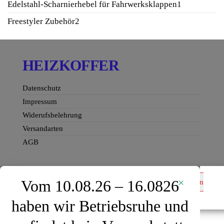
1
Edelstahl-Scharnierhebel für Fahrwerksklappen
1
Produkt
2
Freestyler Zubehör
2
Produkte
HEIZKOFFER
Datenschutz
Impressum
Widerufsbelehrung
Versandarten
AGB
×
Vom 10.08.26 – 16.0826
TEK – Düsen Halteclips
In den
4,90
€
Warenkorb
haben wir Betriebsruhe und