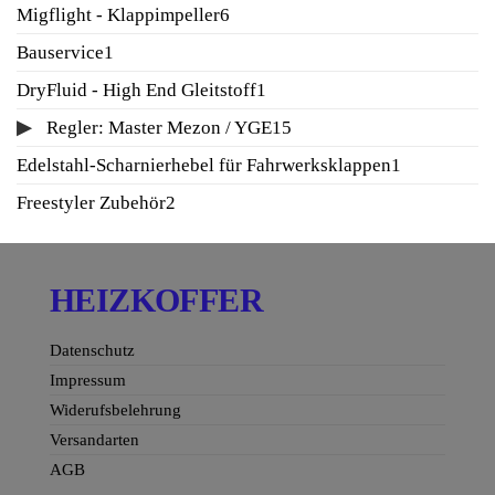
Produkte
6
Migflight - Klappimpeller
6
Produkte
1
Bauservice
1
Produkt
1
DryFluid - High End Gleitstoff
1
Produkt
15
Regler: Master Mezon / YGE
15
Produkte
1
Edelstahl-Scharnierhebel für Fahrwerksklappen
1
Produkt
2
Freestyler Zubehör
2
Produkte
HEIZKOFFER
Datenschutz
Impressum
Widerufsbelehrung
Versandarten
AGB