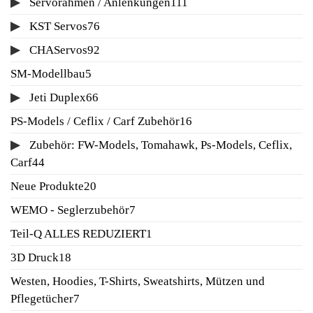
111
Servorahmen / Anlenkungen
111
Produkte
76
KST Servos
76
Produkte
92
CHAServos
92
Produkte
5
SM-Modellbau
5
Produkte
66
Jeti Duplex
66
Produkte
16
PS-Models / Ceflix / Carf Zubehör
16
Produkte
Zubehör: FW-Models, Tomahawk, Ps-Models, Ceflix,
44
Carf
44
Produkte
20
Neue Produkte
20
Produkte
7
WEMO - Seglerzubehör
7
Produkte
1
Teil-Q ALLES REDUZIERT
1
Produkt
18
3D Druck
18
Produkte
Westen, Hoodies, T-Shirts, Sweatshirts, Mützen und
7
Pflegetücher
7