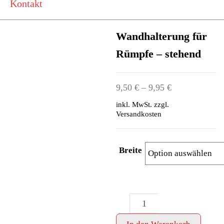
Kontakt
Wandhalterung für
Rümpfe – stehend
9,50
€
–
9,95
€
inkl. MwSt.
zzgl.
Versandkosten
Breite
Wandhalterung
-
+
für
Rümpfe