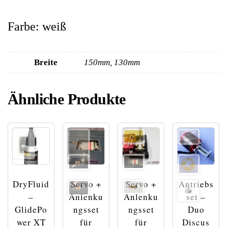
Farbe: weiß
Breite
150mm, 130mm
Ähnliche Produkte
DryFluid
Servo +
Servo +
Antriebs
–
Anlenku
Anlenku
set –
GlidePo
ngsset
ngsset
Duo
wer XT
für
für
Discus