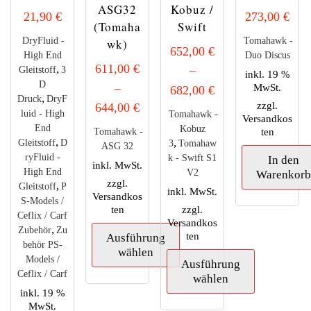
ASG32
Kobuz /
21,90
€
273,00
€
(Tomaha
Swift
DryFluid -
Tomahawk -
wk)
652,00
€
High End
Duo Discus
611,00
€
,
–
Gleitstoff
3
inkl. 19 %
D
–
MwSt.
682,00
€
,
Druck
DryF
zzgl.
644,00
€
luid - High
Tomahawk -
Versandkos
End
Kobuz
ten
Tomahawk -
,
,
Gleitstoff
D
3
Tomahaw
ASG 32
ryFluid -
k - Swift S1
In den
inkl. MwSt.
High End
V2
Warenkor
zzgl.
,
Gleitstoff
P
inkl. MwSt.
Versandkos
S-Models /
ten
zzgl.
Ceflix / Carf
Versandkos
,
Zubehör
Zu
ten
Ausführung
behör PS-
wählen
Models /
Ausführung
Ceflix / Carf
wählen
Dieses
inkl. 19 %
Produkt
MwSt.
Dieses