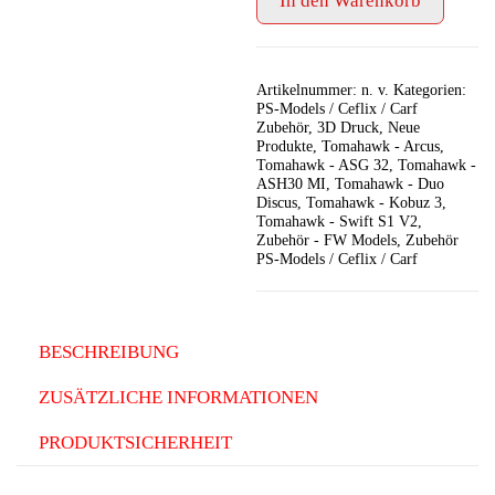
In den Warenkorb
-
stehend
Menge
Artikelnummer:
n. v.
Kategorien:
PS-Models / Ceflix / Carf
Zubehör
,
3D Druck
,
Neue
Produkte
,
Tomahawk - Arcus
,
Tomahawk - ASG 32
,
Tomahawk -
ASH30 MI
,
Tomahawk - Duo
Discus
,
Tomahawk - Kobuz 3
,
Tomahawk - Swift S1 V2
,
Zubehör - FW Models
,
Zubehör
PS-Models / Ceflix / Carf
BESCHREIBUNG
ZUSÄTZLICHE INFORMATIONEN
PRODUKTSICHERHEIT