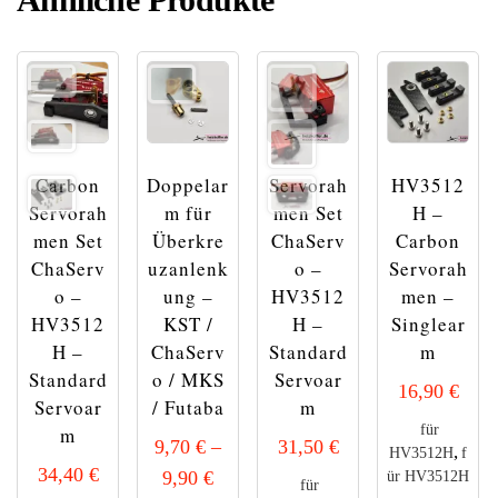
Carbon
Doppelar
Servorah
HV3512
Servorah
m für
men Set
H –
men Set
Überkre
ChaServ
Carbon
ChaServ
uzanlenk
o –
Servorah
o –
ung –
HV3512
men –
HV3512
KST /
H –
Singlear
H –
ChaServ
Standard
m
Standard
o / MKS
Servoar
16,90
€
Servoar
/ Futaba
m
für
m
9,70
€
–
31,50
€
,
HV3512H
f
34,40
€
9,90
€
ür HV3512H
für