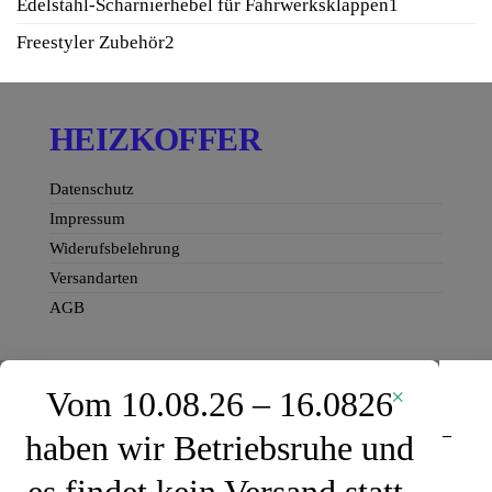
1
Edelstahl-Scharnierhebel für Fahrwerksklappen
1
Produkt
2
Freestyler Zubehör
2
Produkte
HEIZKOFFER
Datenschutz
Impressum
Widerufsbelehrung
Versandarten
AGB
×
Vom 10.08.26 – 16.0826
Servorahmen mit Gegenlager – ChaServo HV3512H –
haben wir Betriebsruhe und
Standard + Doppelservoarm
In den Warenkorb