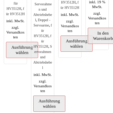
,
inkl. 19 %
HV3512H
f
für
Servorahme
MwSt.
ür HV3512H
,
HV3512H
f
n und
zzgl.
ür HV3512H
inkl. MwSt.
Abtriebshebe
Versandkos
,
l
Doppel -
inkl. MwSt.
zzgl.
ten
,
Servoarme
f
Versandkos
zzgl.
ten
ür
Versandkos
In den
,
HV3512H
f
ten
Warenkor
Ausführung
ür
,
wählen
HV3512H
S
Ausführung
ervorahmen
wählen
und
Dieses
Abtriebshebe
Produkt
Dieses
l
weist
Produkt
mehrere
weist
inkl. MwSt.
Varianten
mehrere
zzgl.
auf.
Varianten
Versandkos
Die
auf.
ten
Optionen
Die
können
Ausführung
Optionen
auf
wählen
können
der
auf