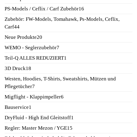
Produkte
16
PS-Models / Ceflix / Carf Zubehör
16
Produkte
Zubehör: FW-Models, Tomahawk, Ps-Models, Ceflix,
44
Carf
44
Produkte
20
Neue Produkte
20
Produkte
7
WEMO - Seglerzubehör
7
Produkte
1
Teil-Q ALLES REDUZIERT
1
Produkt
18
3D Druck
18
Produkte
Westen, Hoodies, T-Shirts, Sweatshirts, Mützen und
7
Pflegetücher
7
Produkte
6
Migflight - Klappimpeller
6
Produkte
1
Bauservice
1
Produkt
1
DryFluid - High End Gleitstoff
1
Produkt
15
Regler: Master Mezon / YGE
15
Produkte