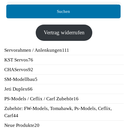
Suchen
Vertrag widerrufen
111
Servorahmen / Anlenkungen
111
Produkte
76
KST Servos
76
Produkte
92
CHAServos
92
Produkte
5
SM-Modellbau
5
Produkte
66
Jeti Duplex
66
Produkte
16
PS-Models / Ceflix / Carf Zubehör
16
Produkte
Zubehör: FW-Models, Tomahawk, Ps-Models, Ceflix,
44
Carf
44
Produkte
20
Neue Produkte
20