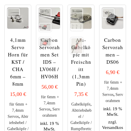
4,1mm
Carbon
Alu-
Carbon
Servo
Servorah
Gabelkö
Servorah
Horn für
men Set
pfe mit
men –
KST /
IDS –
Freischn
DS06
CHA
LV06H /
itt
6,90
€
6mm –
HV06H
(1,3mm
für 6mm +
8mm
Pin)
56,00
€
7,4mm
15,00
€
7,35
€
,
Servos
Serv
für 6mm +
orahmen
7,4mm
,
für 6mm +
Gabelköpfe
,
inkl. 19 %
Servos
Serv
7,4mm
Abtriebsheb
MwSt.
orahmen
,
Servos
Abtr
el /
zzgl.
iebshebel /
Gabelköpfe /
inkl. 19 %
Versandkos
MwSt.
Gabelköpfe /
Rumpfbrettc