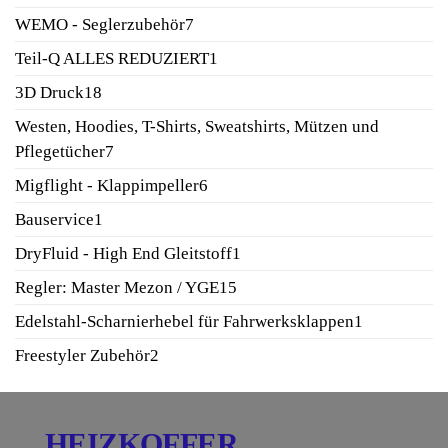
Produkte
7
WEMO - Seglerzubehör
7
Produkte
1
Teil-Q ALLES REDUZIERT
1
Produkt
18
3D Druck
18
Produkte
Westen, Hoodies, T-Shirts, Sweatshirts, Mützen und
7
Pflegetücher
7
Produkte
6
Migflight - Klappimpeller
6
Produkte
1
Bauservice
1
Produkt
1
DryFluid - High End Gleitstoff
1
Produkt
15
Regler: Master Mezon / YGE
15
Produkte
1
Edelstahl-Scharnierhebel für Fahrwerksklappen
1
Produkt
2
Freestyler Zubehör
2
Produkte
HEIZKOFFER