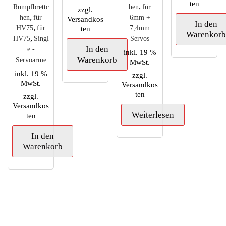
ten
,
Rumpfbrettc
hen
für
zzgl.
,
hen
für
6mm +
Versandkos
In den
,
HV75
für
ten
7,4mm
Warenkor
,
HV75
Singl
Servos
In den
e -
inkl. 19 %
Warenkorb
Servoarme
MwSt.
inkl. 19 %
zzgl.
MwSt.
Versandkos
ten
zzgl.
Versandkos
Weiterlesen
ten
In den
Warenkorb