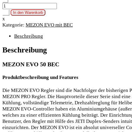
MEZON
EVO
+
In den Warenkorb
50
x
BEC
Kategorie:
MEZON EVO mit BEC
Menge
Beschreibung
Beschreibung
MEZON EVO 50 BEC
Produktbeschreibung und Features
Die MEZON EVO Regler sind die Nachfolger der bisherigen Pr
MEZON PRO Regler. Die Hauptvorteile dieser Serie sind eine 
Kühlung, vollständige Telemetrie, Drehzahlreglung für Heli
MEZON EVO-Controller haben ein Aluminiumgehäuse (auße
welches zu einer effizienten Kühlung beiträgt. Der Einrichtun
Benutzer, den Regler mit Hilfe des JETI Duplex-Senders intuit
einzurichten. Der MEZON EVO ist ein absolut universeller Con