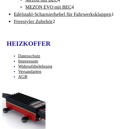
Produkte
4
MEZON EVO mit BEC
4
Produkte
1
Edelstahl-Scharnierhebel für Fahrwerksklappen
1
2
Produk
Freestyler Zubehör
2
Produkte
HEIZKOFFER
Datenschutz
Impressum
Widerufsbelehrung
Versandarten
AGB