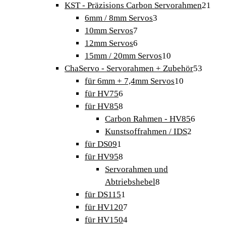
Produkte
21
KST - Präzisions Carbon Servorahmen
21
3
Pro
6mm / 8mm Servos
3
7
Produkte
10mm Servos
7
Produkte
6
12mm Servos
6
Produkte
10
15mm / 20mm Servos
10
Produkte
53
ChaServo - Servorahmen + Zubehör
53
10
Produk
für 6mm + 7,4mm Servos
10
6
Produkte
für HV75
6
Produkte
8
für HV85
8
Produkte
6
Carbon Rahmen - HV85
6
2
Produkt
Kunstsoffrahmen / IDS
2
1
Produkte
für DS09
1
Produkt
8
für HV95
8
Produkte
Servorahmen und
8
Abtriebshebel
8
1
Produkte
für DS115
1
Produkt
7
für HV120
7
Produkte
4
für HV150
4