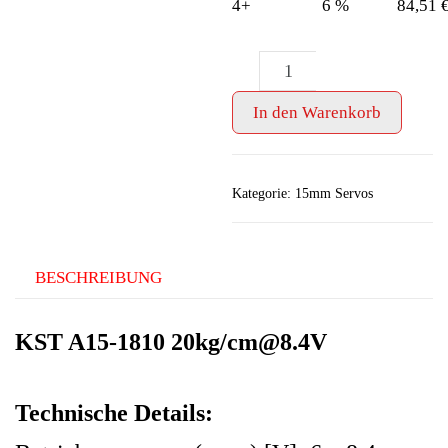
4+
6 %
84,51
KST
-
+
A15-
1810
In den Warenkorb
20kg/cm@8.4V
Menge
Kategorie:
15mm Servos
BESCHREIBUNG
KST A15-1810 20kg/cm@8.4V
Technische Details: