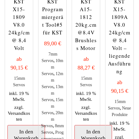
gewählt
KST
KST
KST
KST
werden
X15-
Program
A15-
X15-
1809
miergerä
1812
1809A
V8.0
t Tool#5
20kg.cm
V8.0
24kg/cm
für KST
@8.4V
24kg/cm
@ 8,4
Brushles
@ 8,4
89,00
€
Volt
s Motor
Volt –
7mm
liegende
ab
ab
,
Servos
10m
Ausführu
90,15
€
88,27
€
m
ng
,
Servos
12m
15mm
15mm
m
ab
Servos
Servos
,
Servos
13m
90,15
€
inkl. 19 %
inkl. 19 %
m
MwSt.
,
MwSt.
Servos
15m
15mm
m
zzgl.
zzgl.
,
Servos
Neue
,
Versandkos
Servos
20m
Versandkos
Produkte
ten
ten
m
inkl. 19 %
,
Servos
8mm
MwSt.
In den
In den
,
Servos
Prog
zzgl.
Warenkorb
Warenkorb
rammiergerä