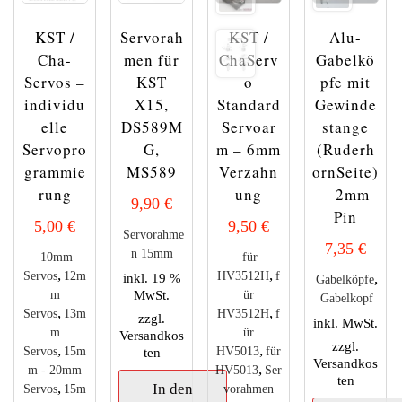
KST /
Servorah
KST /
Alu-
Cha-
men für
ChaServ
Gabelkö
Servos –
KST
o
pfe mit
individu
X15,
Standard
Gewinde
elle
DS589M
Servoar
stange
Servopro
G,
m – 6mm
(Ruderh
grammie
MS589
Verzahn
ornSeite)
rung
ung
– 2mm
9,90
€
Pin
5,00
€
9,50
€
Servorahme
7,35
€
n 15mm
10mm
für
,
,
Servos
12m
HV3512H
f
inkl. 19 %
,
Gabelköpfe
MwSt.
m
ür
Gabelkopf
,
,
Servos
13m
HV3512H
f
zzgl.
inkl. MwSt.
m
ür
Versandkos
zzgl.
,
,
Servos
15m
ten
HV5013
für
Versandkos
,
m - 20mm
HV5013
Ser
ten
,
In den
Servos
15m
vorahmen