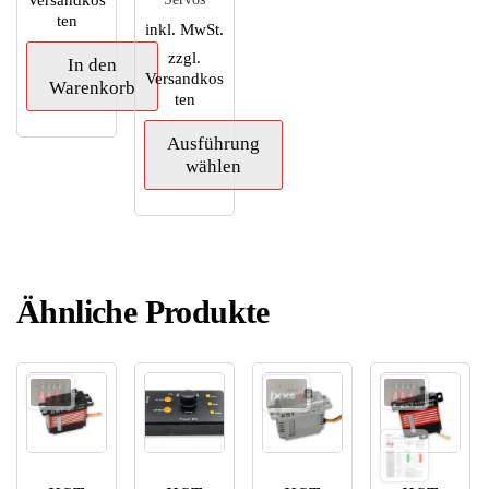
ten
inkl. MwSt.
zzgl.
In den
Versandkos
Warenkorb
ten
Ausführung
wählen
Dieses
Produkt
weist
mehrere
Ähnliche Produkte
Varianten
auf.
Die
Optionen
können
auf
der
Produktseite