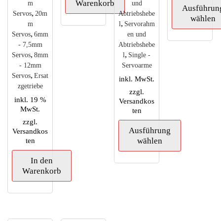
Warenkorb
m
und
Ausführun
,
Servos
20m
Abtriebshebe
wählen
,
m
l
Servorahm
,
Servos
6mm
en und
Dieses
- 7,5mm
Abtriebshebe
Produkt
,
,
Servos
8mm
l
Single -
weist
- 12mm
Servoarme
mehrere
,
Servos
Ersat
inkl. MwSt.
Variante
zgetriebe
zzgl.
auf.
inkl. 19 %
Versandkos
Die
MwSt.
ten
Optione
zzgl.
können
Ausführung
Versandkos
auf
ten
wählen
der
Produkts
In den
Dieses
gewählt
Warenkorb
Produkt
werden
weist
mehrere
Varianten
auf.