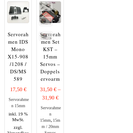
Die
Optionen
können
auf
der
Servorah
Servorah
Produktseite
gewählt
men IDS
men Set
werden
Mono
KST –
X15-908
15mm
/1208 /
Servos –
DS/MS
Doppels
589
ervoarm
17,50
€
31,50
€
–
31,90
€
Servorahme
n 15mm
Servorahme
inkl. 19 %
n
MwSt.
,
15mm
15m
m / 20mm
zzgl.
Versandkos
Servos