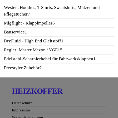
Produkte
Westen, Hoodies, T-Shirts, Sweatshirts, Mützen und
7
Pflegetücher
7
Produkte
6
Migflight - Klappimpeller
6
Produkte
1
Bauservice
1
Produkt
1
DryFluid - High End Gleitstoff
1
Produkt
15
Regler: Master Mezon / YGE
15
Produkte
1
Edelstahl-Scharnierhebel für Fahrwerksklappen
1
Produkt
2
Freestyler Zubehör
2
Produkte
HEIZKOFFER
Datenschutz
Impressum
Widerufsbelehrung