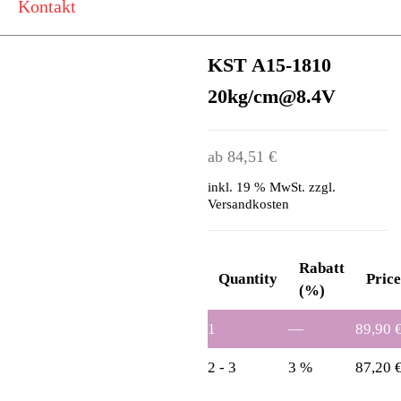
Kontakt
KST A15-1810
20kg/cm@8.4V
ab
84,51
€
inkl. 19 % MwSt.
zzgl.
Versandkosten
Rabatt
Quantity
Pric
(%)
1
—
89,90
2 - 3
3 %
87,20