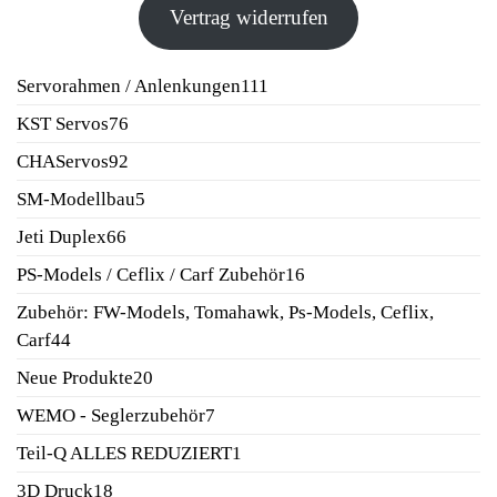
Vertrag widerrufen
111
Servorahmen / Anlenkungen
111
Produkte
76
KST Servos
76
Produkte
92
CHAServos
92
Produkte
5
SM-Modellbau
5
Produkte
66
Jeti Duplex
66
Produkte
16
PS-Models / Ceflix / Carf Zubehör
16
Produkte
Zubehör: FW-Models, Tomahawk, Ps-Models, Ceflix,
44
Carf
44
Produkte
20
Neue Produkte
20
Produkte
7
WEMO - Seglerzubehör
7
Produkte
1
Teil-Q ALLES REDUZIERT
1
Produkt
18
3D Druck
18