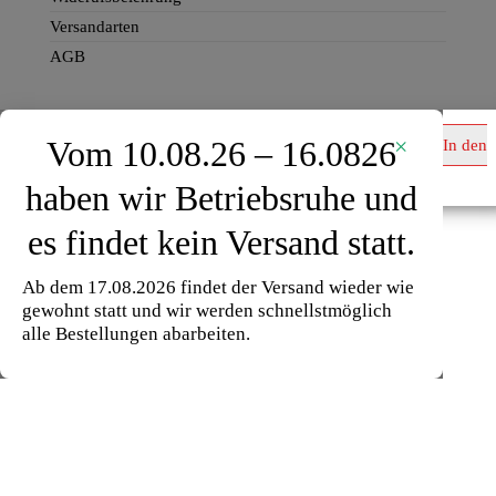
Versandarten
AGB
×
Vom 10.08.26 – 16.0826
KST A15-1810 20kg/cm@8.4V
In den
ab
84,51
€
Warenkorb
haben wir Betriebsruhe und
es findet kein Versand statt.
Ab dem 17.08.2026 findet der Versand wieder wie
gewohnt statt und wir werden schnellstmöglich
alle Bestellungen abarbeiten.