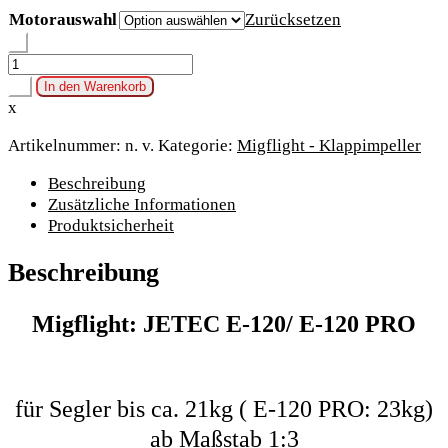
Motorauswahl
Zurücksetzen
-
Migflight:
JETEC
+
In den Warenkorb
E-
x
120/
Artikelnummer:
n. v.
Kategorie:
Migflight - Klappimpeller
E-
120
Beschreibung
PRO
Zusätzliche Informationen
Menge
Produktsicherheit
Beschreibung
Migflight: JETEC E-120/ E-120 PRO
für Segler bis ca. 21kg ( E-120 PRO: 23kg)
ab Maßstab 1:3