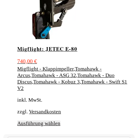
gewählt
werden
Migflight: JETEC E-80
740,00
€
Migflight - Klappimpeller
,
Tomahawk -
Arcus
,
Tomahawk - ASG 32
,
Tomahawk - Duo
Discus
,
Tomahawk - Kobuz 3
,
Tomahawk - Swift S1
V2
inkl. MwSt.
zzgl.
Versandkosten
Dieses
Ausführung wählen
Produkt
weist