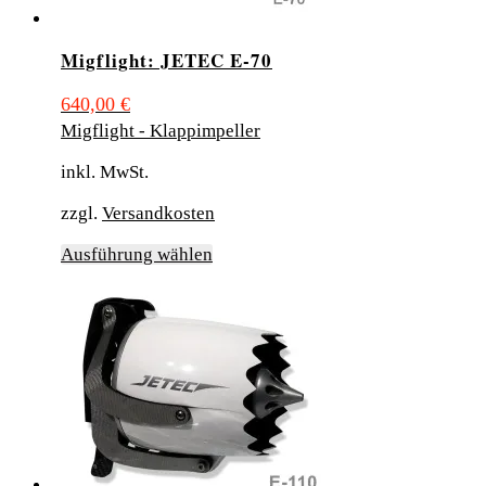
Migflight: JETEC E-70
640,00
€
Migflight - Klappimpeller
inkl. MwSt.
zzgl.
Versandkosten
Dieses
Ausführung wählen
Produkt
weist
mehrere
Varianten
auf.
Die
Optionen
können
auf
der