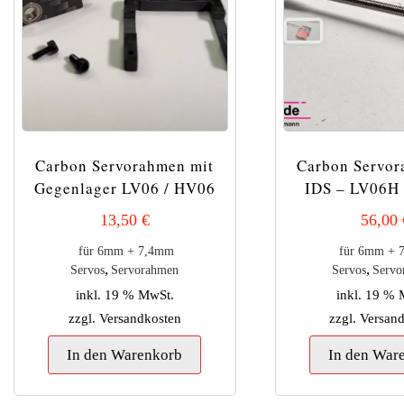
Carbon Servorahmen mit
Carbon Servor
Gegenlager LV06 / HV06
IDS – LV06H
13,50
€
56,00
für 6mm + 7,4mm
für 6mm + 
,
,
Servos
Servorahmen
Servos
Servo
inkl. 19 % MwSt.
inkl. 19 %
zzgl.
Versandkosten
zzgl.
Versan
In den Warenkorb
In den War