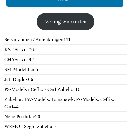
Vertrag widerrufen
111
Servorahmen / Anlenkungen
111
Produkte
76
KST Servos
76
Produkte
92
CHAServos
92
Produkte
5
SM-Modellbau
5
Produkte
66
Jeti Duplex
66
Produkte
16
PS-Models / Ceflix / Carf Zubehör
16
Produkte
Zubehör: FW-Models, Tomahawk, Ps-Models, Ceflix,
44
Carf
44
Produkte
20
Neue Produkte
20
Produkte
7
WEMO - Seglerzubehör
7