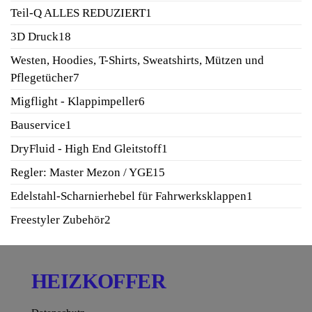
Produkte
1
Teil-Q ALLES REDUZIERT
1
Produkt
18
3D Druck
18
Produkte
Westen, Hoodies, T-Shirts, Sweatshirts, Mützen und
7
Pflegetücher
7
Produkte
6
Migflight - Klappimpeller
6
Produkte
1
Bauservice
1
Produkt
1
DryFluid - High End Gleitstoff
1
Produkt
15
Regler: Master Mezon / YGE
15
Produkte
1
Edelstahl-Scharnierhebel für Fahrwerksklappen
1
Produkt
2
Freestyler Zubehör
2
Produkte
HEIZKOFFER