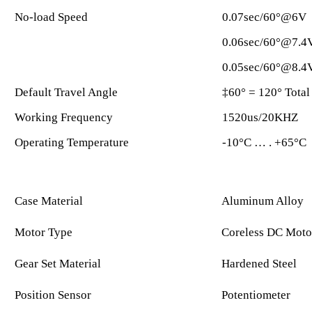
No-load Speed
0.07sec/60°@6V
0.06sec/60°@7.4
0.05sec/60°@8.4
Default Travel Angle
‡60° = 120° Total 
Working Frequency
1520us/20KHZ
Operating Temperature
-10°C … . +65°C
Case Material
Aluminum Alloy
Motor Type
Coreless DC Moto
Gear Set Material
Hardened Steel
Position Sensor
Potentiometer