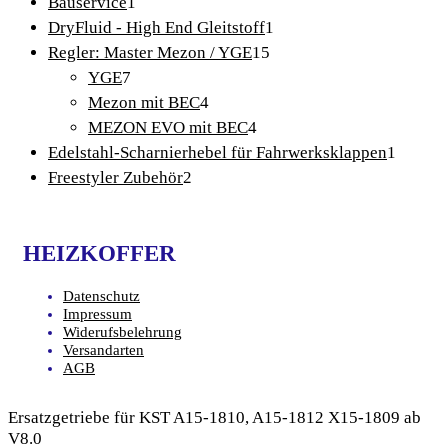
1
Produkte
Bauservice
1
Produkt
1
DryFluid - High End Gleitstoff
1
15
Produkt
Regler: Master Mezon / YGE
15
7
Produkte
YGE
7
Produkte
4
Mezon mit BEC
4
Produkte
4
MEZON EVO mit BEC
4
Produkte
1
Edelstahl-Scharnierhebel für Fahrwerksklappen
1
2
Produk
Freestyler Zubehör
2
Produkte
HEIZKOFFER
Datenschutz
Impressum
Widerufsbelehrung
Versandarten
AGB
Ersatzgetriebe für KST A15-1810, A15-1812 X15-1809 ab
V8.0