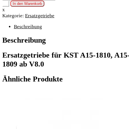
für
+
In den Warenkorb
KST
x
A15-
Kategorie:
Ersatzgetriebe
1810,
Beschreibung
A15-
1812
Beschreibung
X15-
1809
ab
Ersatzgetriebe für KST A15-1810, A15
V8.0
1809 ab V8.0
Menge
Ähnliche Produkte