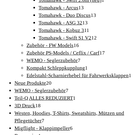
Tomahawk - Swift 2.6m (neu)
1
13
Produkt
Tomahawk - Arcus
13
Produkte
13
Tomahawk - Duo Discus
13
13
Produkte
Tomahawk - ASG 32
13
Produkte
11
Tomahawk - Kobuz 3
11
Produkte
12
Tomahawk - Swift S1 V2
12
16
Produkte
Zubehör - FW Models
16
Produkte
17
Zubehör PS-Models / Ceflix / Carf
17
7
Produkte
WEMO - Seglerzubehör
7
Produkte
1
Kompakt Schleppkupplung
1
Produkt
1
Edelstahl-Scharnierhebel für Fahrwerksklappen
1
20
P
Neue Produkte
20
Produkte
7
WEMO - Seglerzubehör
7
Produkte
1
Teil-Q ALLES REDUZIERT
1
18
Produkt
3D Druck
18
Produkte
Westen, Hoodies, T-Shirts, Sweatshirts, Mützen und
7
Pflegetücher
7
Produkte
6
Migflight - Klappimpeller
6