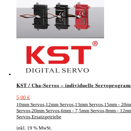
KST / Cha-Servos – individuelle Servoprogra
5,00
€
10mm Servos
,
12mm Servos
,
13mm Servos
,
15mm - 20m
Servos
,
20mm Servos
,
6mm - 7,5mm Servos
,
8mm - 12m
Servos
,
Ersatzgetriebe
inkl. 19 % MwSt.