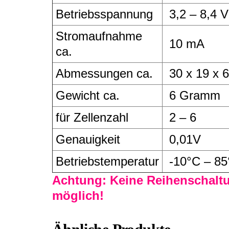
Betriebsspannung
3,2 – 8,4 
Stromaufnahme
10 mA
ca.
Abmessungen ca.
30 x 19 x
Gewicht ca.
6 Gramm
für Zellenzahl
2 – 6
Genauigkeit
0,01V
Betriebstemperatur
-10°C – 85
Achtung: Keine Reihenschalt
möglich!