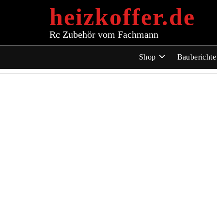
Zum
heizkoffer.de
Inhalt
springen
Rc Zubehör vom Fachmann
Shop
Bauberichte