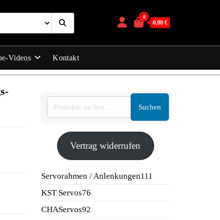
0
0,00 €
be-Videos
Kontakt
s-
Suchen
Vertrag widerrufen
111
Servorahmen / Anlenkungen
111
Produkte
76
KST Servos
76
Produkte
92
CHAServos
92