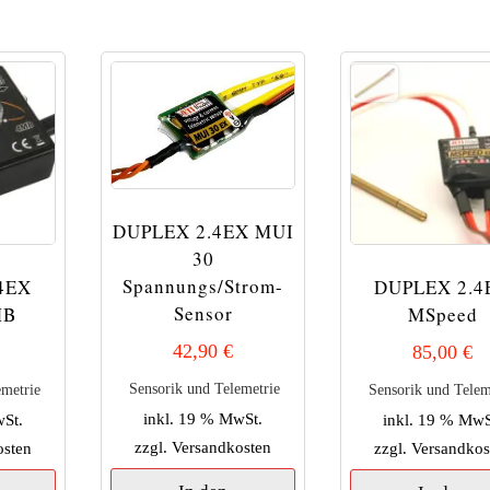
DUPLEX 2.4EX MUI
30
Spannungs/Strom-
4EX
DUPLEX 2.4
Sensor
MB
MSpeed
42,90
€
85,00
€
Sensorik und Telemetrie
emetrie
Sensorik und Telem
inkl. 19 % MwSt.
wSt.
inkl. 19 % MwS
zzgl.
Versandkosten
osten
zzgl.
Versandkos