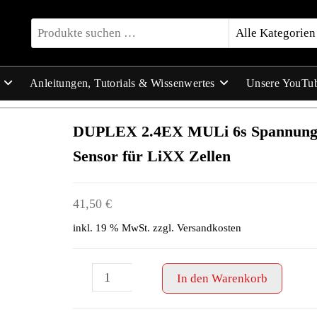
Anleitungen, Tutorials & Wissenwertes
Unsere YouTu
DUPLEX 2.4EX MULi 6s Spannung
Sensor für LiXX Zellen
41,50
€
inkl. 19 % MwSt.
zzgl.
Versandkosten
DUPLEX
-
+
In den Warenkorb
2.4EX
MULi
6s