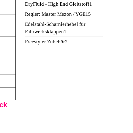
Produkt
1
DryFluid - High End Gleitstoff
1
Produkt
15
Regler: Master Mezon / YGE
15
Produkte
Edelstahl-Scharnierhebel für
1
Fahrwerksklappen
1
Produkt
2
Freestyler Zubehör
2
Produkte
ck