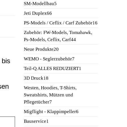
Produkte
5
SM-Modellbau
5
Produkte
66
Jeti Duplex
66
Produkte
16
PS-Models / Ceflix / Carf Zubehör
16
Produkte
Zubehör: FW-Models, Tomahawk,
44
Ps-Models, Ceflix, Carf
44
Produkte
20
Neue Produkte
20
Produkte
7
WEMO - Seglerzubehör
7
 bis
Produkte
1
Teil-Q ALLES REDUZIERT
1
Produkt
18
3D Druck
18
Produkte
sen
Westen, Hoodies, T-Shirts,
Sweatshirts, Mützen und
7
Pflegetücher
7
Produkte
6
Migflight - Klappimpeller
6
Produkte
1
Bauservice
1