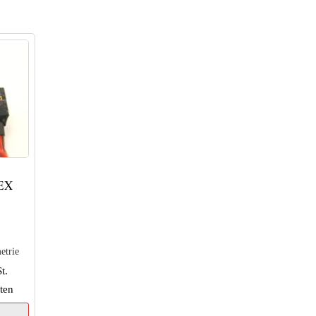
EX
etrie
t.
ten