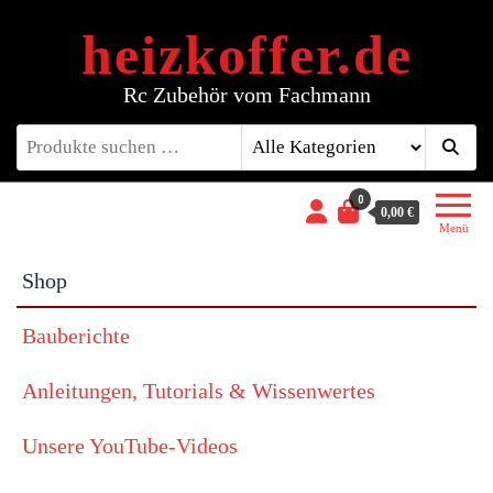
Zum
Inhalt
heizkoffer.de
springen
Rc Zubehör vom Fachmann
0
0,00 €
Menü
Shop
Bauberichte
Anleitungen, Tutorials & Wissenwertes
Unsere YouTube-Videos