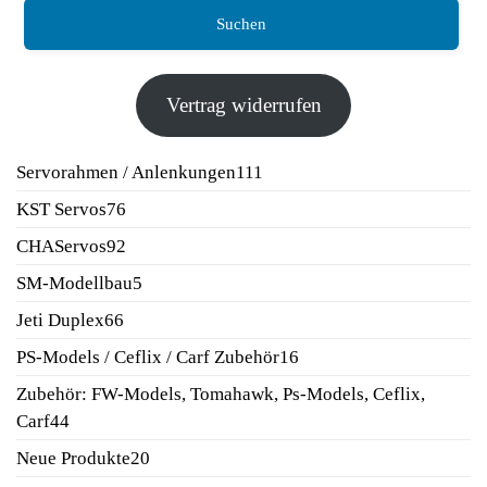
Suchen
Vertrag widerrufen
111
Servorahmen / Anlenkungen
111
Produkte
76
KST Servos
76
Produkte
92
CHAServos
92
Produkte
5
SM-Modellbau
5
Produkte
66
Jeti Duplex
66
Produkte
16
PS-Models / Ceflix / Carf Zubehör
16
Produkte
Zubehör: FW-Models, Tomahawk, Ps-Models, Ceflix,
44
Carf
44
Produkte
20
Neue Produkte
20
Produkte