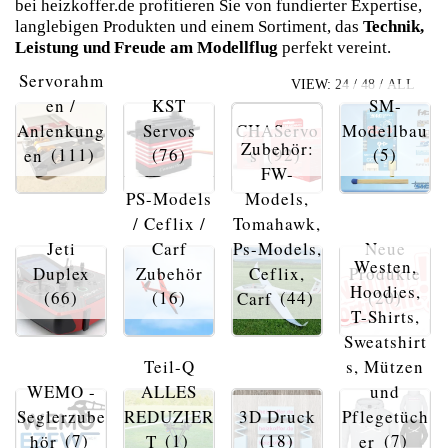
bei heizkoffer.de profitieren Sie von fundierter Expertise,
langlebigen Produkten und einem Sortiment, das
Technik,
Leistung und Freude am Modellflug
perfekt vereint.
Servorahm
VIEW:
24
/
48
/
ALL
en /
KST
SM-
Anlenkung
Servos
CHAServo
Modellbau
Zubehör:
en
(111)
(76)
s
(92)
(5)
FW-
PS-Models
Models,
/ Ceflix /
Tomahawk,
Jeti
Carf
Ps-Models,
Neue
Westen,
Duplex
Zubehör
Ceflix,
Produkte
Hoodies,
(66)
(16)
Carf
(44)
(20)
T-Shirts,
Sweatshirt
Teil-Q
s, Mützen
WEMO -
ALLES
und
Seglerzube
REDUZIER
3D Druck
Pflegetüch
hör
(7)
T
(1)
(18)
er
(7)