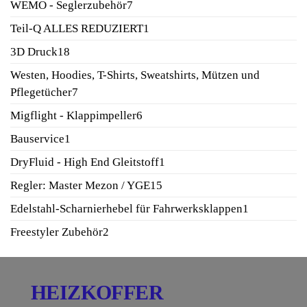
7
WEMO - Seglerzubehör
7
Produkte
1
Teil-Q ALLES REDUZIERT
1
Produkt
18
3D Druck
18
Produkte
Westen, Hoodies, T-Shirts, Sweatshirts, Mützen und
7
Pflegetücher
7
Produkte
6
Migflight - Klappimpeller
6
Produkte
1
Bauservice
1
Produkt
1
DryFluid - High End Gleitstoff
1
Produkt
15
Regler: Master Mezon / YGE
15
Produkte
1
Edelstahl-Scharnierhebel für Fahrwerksklappen
1
Produkt
2
Freestyler Zubehör
2
Produkte
HEIZKOFFER