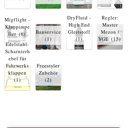
DryFluid -
Regler:
Migflight -
High End
Master
Klappimpe
Bauservice
Gleitstoff
Mezon /
ller
(6)
(1)
(1)
YGE
(15)
Edelstahl-
Scharnierh
ebel für
Fahrwerks
Freestyler
klappen
Zubehör
(1)
(2)