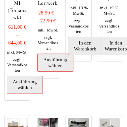
MI
Leitwerk
inkl. 19 %
inkl. 19 %
(Tomaha
28,50
€
–
MwSt.
MwSt.
wk)
72,90
€
zzgl.
zzgl.
Versandkos
Versandkos
611,00
€
inkl. MwSt.
ten
ten
–
zzgl.
644,00
€
Versandkos
In den
In den
ten
Warenkorb
Warenkor
inkl. MwSt.
zzgl.
Ausführung
Versandkos
wählen
ten
Dieses
Ausführung
Produkt
wählen
weist
mehrere
Dieses
Varianten
Produkt
auf.
weist
Die
mehrere
Optionen
Varianten
können