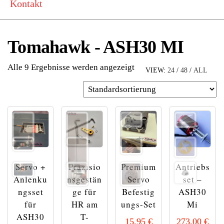
Kontakt
Tomahawk - ASH30 MI
Alle 9 Ergebnisse werden angezeigt
VIEW:
24
/
48
/
ALL
Servo +
Präzisio
Premium
Antriebs
Anlenku
nsgestän
Servo
set –
ngsset
ge für
Befestig
ASH30
für
HR am
ungs-Set
Mi
ASH30
T-
15,95
€
273,00
€