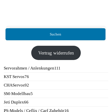
Suchen
Vertrag widerrufen
111
Servorahmen / Anlenkungen
111
Produkte
76
KST Servos
76
Produkte
92
CHAServos
92
Produkte
5
SM-Modellbau
5
Produkte
66
Jeti Duplex
66
Produkte
16
PS-Models / Ceflix / Carf Zubehör
16