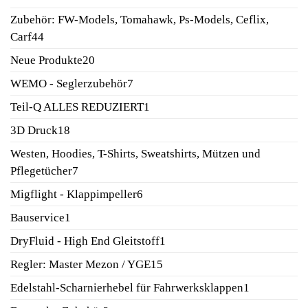
Produkte
Zubehör: FW-Models, Tomahawk, Ps-Models, Ceflix,
44
Carf
44
Produkte
20
Neue Produkte
20
Produkte
7
WEMO - Seglerzubehör
7
Produkte
1
Teil-Q ALLES REDUZIERT
1
Produkt
18
3D Druck
18
Produkte
Westen, Hoodies, T-Shirts, Sweatshirts, Mützen und
7
Pflegetücher
7
Produkte
6
Migflight - Klappimpeller
6
Produkte
1
Bauservice
1
Produkt
1
DryFluid - High End Gleitstoff
1
Produkt
15
Regler: Master Mezon / YGE
15
Produkte
1
Edelstahl-Scharnierhebel für Fahrwerksklappen
1
Produkt