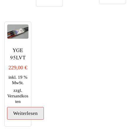
Dieses
Produkt
weist
mehrere
Varianten
auf.
Die
YGE
Optionen
können
95LVT
auf
229,00
€
der
Produktseite
inkl. 19 %
gewählt
MwSt.
werden
zzgl.
Versandkos
ten
Weiterlesen