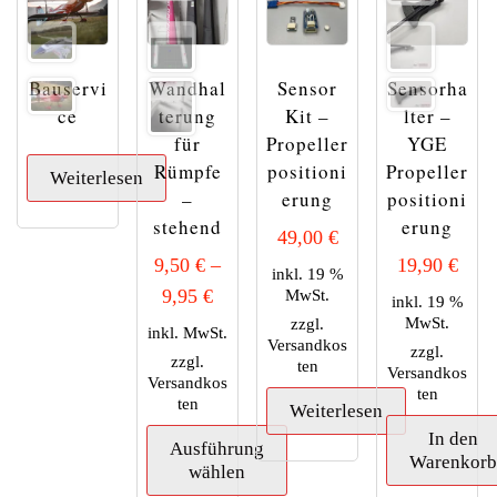
auf.
auf
Die
der
Optionen
Produktseite
können
Bauservi
Wandhal
Sensor
Sensorha
gewählt
auf
ce
terung
Kit –
lter –
werden
der
für
Propeller
YGE
Produktseite
Rümpfe
positioni
Propeller
gewählt
Weiterlesen
–
erung
positioni
werden
stehend
erung
49,00
€
9,50
€
–
19,90
€
inkl. 19 %
9,95
€
MwSt.
inkl. 19 %
MwSt.
zzgl.
inkl. MwSt.
Versandkos
zzgl.
zzgl.
ten
Versandkos
Versandkos
ten
ten
Weiterlesen
In den
Ausführung
Warenkor
wählen